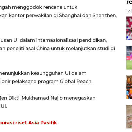
r
 tengah menggodok rencana untuk
12 
an kantor perwakilan di Shanghai dan Shenzhen,
usan UI dalam internasionalisasi pendidikan,
eneliti asal China untuk melanjutkan studi di
uga menunjukkan kesungguhan UI dalam
nir pelaksana program Global Reach.
tjen Dikti, Mukhamad Najib menegaskan
UI.
rasi riset Asia Pasifik