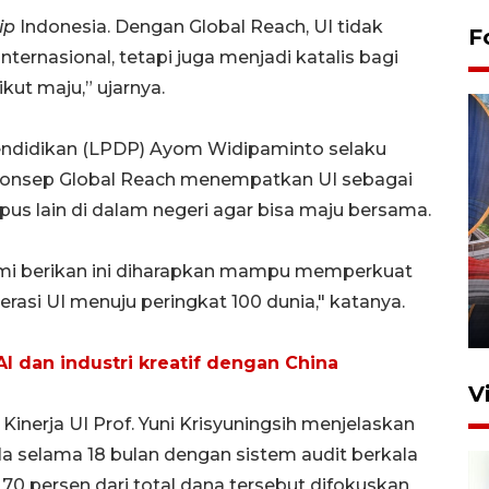
ip
Indonesia. Dengan Global Reach, UI tidak
F
ternasional, tetapi juga menjadi katalis bagi
kut maju,” ujarnya.
ndidikan (LPDP) Ayom Widipaminto selaku
 konsep Global Reach menempatkan UI sebagai
 lain di dalam negeri agar bisa maju bersama.
Komisi V DPR tinjau
perlintasan sebidang di
kami berikan ini diharapkan mampu memperkuat
Stasiun Bogor
asi UI menuju peringkat 100 dunia," katanya.
12 Juni 2026 18:49
 AI dan industri kreatif dengan China
V
inerja UI Prof. Yuni Krisyuningsih menjelaskan
la selama 18 bulan dengan sistem audit berkala
 70 persen dari total dana tersebut difokuskan