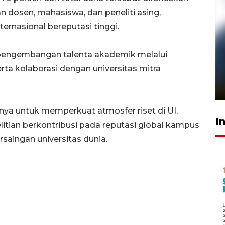
n dosen, mahasiswa, dan peneliti asing,
ernasional bereputasi tinggi.
uk pengembangan talenta akademik melalui
Pelanggan Filaha Farm setia
serta kolaborasi dengan universitas mitra
sampai 8 tahan?
1 Juni 2026 05:47
nya untuk memperkuat atmosfer riset di UI,
I
litian berkontribusi pada reputasi global kampus
saingan universitas dunia.