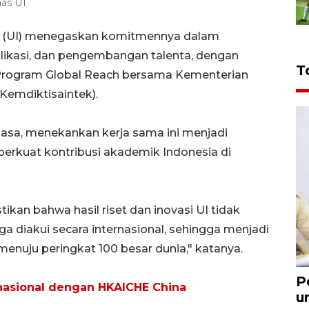
as UI
ia (UI) menegaskan komitmennya dalam
blikasi, dan pengembangan talenta, dengan
T
 Program
Global Reach bersama Kementerian
(Kemdiktisaintek).
lasa, menekankan kerja sama ini menjadi
rkuat kontribusi akademik Indonesia di
ikan bahwa hasil riset dan inovasi UI tidak
ga diakui secara internasional, sehingga menjadi
menuju peringkat 100 besar dunia," katanya.
P
rnasional dengan HKAICHE China
u