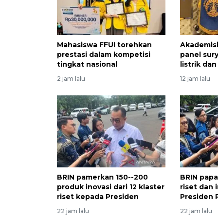
Mahasiswa FFUI torehkan
Akademis
prestasi dalam kompetisi
panel sur
tingkat nasional
listrik dan
2 jam lalu
12 jam lalu
BRIN pamerkan 150--200
BRIN papa
produk inovasi dari 12 klaster
riset dan 
riset kepada Presiden
Presiden
22 jam lalu
22 jam lalu