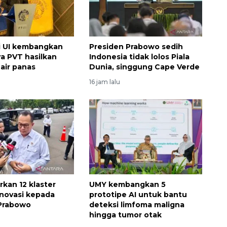
2026-08-06 06:30:00
i UI kembangkan
Presiden Prabowo sedih
ya PVT hasilkan
Indonesia tidak lolos Piala
 air panas
Dunia, singgung Cape Verde
16 jam lalu
rkan 12 klaster
UMY kembangkan 5
inovasi kepada
prototipe AI untuk bantu
 Prabowo
deteksi limfoma maligna
hingga tumor otak