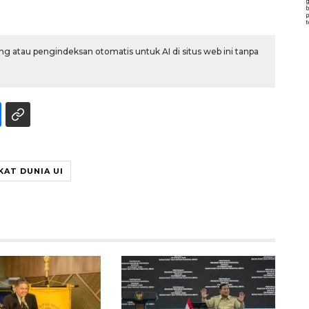
g atau pengindeksan otomatis untuk AI di situs web ini tanpa
KAT DUNIA UI
Vaksin HPV untuk siswa laki-
laki