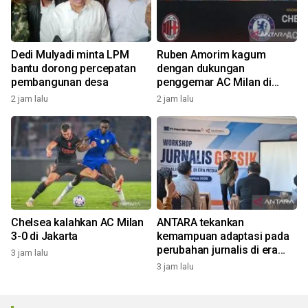
Dedi Mulyadi minta LPM
Ruben Amorim kagum
bantu dorong percepatan
dengan dukungan
pembangunan desa
penggemar AC Milan di
Indonesia
2 jam lalu
2 jam lalu
Chelsea kalahkan AC Milan
ANTARA tekankan
3-0 di Jakarta
kemampuan adaptasi pada
perubahan jurnalis di era
3 jam lalu
digital
3 jam lalu