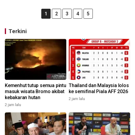
1
2
3
4
5
Terkini
Kemenhut tutup semua pintu
Thailand dan Malaysia lolos
masuk wisata Bromo akibat
ke semifinal Piala AFF 2026
kebakaran hutan
2 jam lalu
2 jam lalu