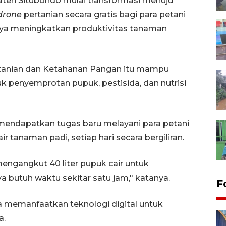
aten Situbondo mulai transformasi menuju
drone
pertanian secara gratis bagi para petani
a meningkatkan produktivitas tanaman
rtanian dan Ketahanan Pangan itu mampu
k penyemprotan pupuk, pestisida, dan nutrisi
u mendapatkan tugas baru melayani para petani
tanaman padi, setiap hari secara bergiliran.
engangkut 40 liter pupuk cair untuk
a butuh waktu sekitar satu jam," katanya.
F
bisa memanfaatkan teknologi digital untuk
a.