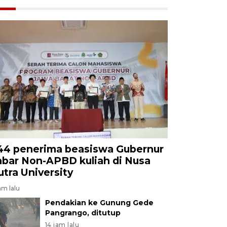
44 penerima beasiswa Gubernur
abar Non-APBD kuliah di Nusa
utra University
am lalu
Pendakian ke Gunung Gede
Pangrango, ditutup
14 jam lalu