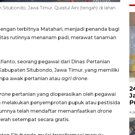
Situbondo, Jawa Timur, Quratul Aini (tengah) di lahan
 dengan terbitnya Matahari, menjadi penanda bagi
ivitas rutinnya menanam padi, merawat tanaman
fianto, seorang pegawai dari Dinas Pertanian
Kabupaten Situbondo, Jawa Timur, yang memiliki
anpa awak pertanian atau
agri drone
.
2
rone
pertanian yang dioperasikan oleh pegawai
J
P
n melakukan penyemprotan pupuk atau pestisida
belumnya telah mendaftar memanfaatkan
drone
4 j
aerah setempat secara gratis.