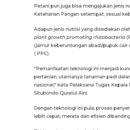
Petani pun juga bisa mengajukan jenis n
Ketahanan Pangan setempat, sesuai keb
Adapun jenis nutrisi yang disediakan ole
plant growth promoting rhizobacteria
(
(jamur keberuntungan abadi/pupuk cair o
( PPC).
"Pemanfaatan teknologi ini menjadi ku
pertanian, utamanya tanaman padi da
nasional," kata Pelaksana Tugas Kepala
Situbondo Quratul Aini.
Dengan teknologi ini pula, proses peny
lebih cepat, merata dan efisien dibandi