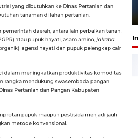
Pelanggan Filaha Farm setia
utrisi yang dibutuhkan ke Dinas Pertanian dan
sampai 8 tahan?
utuhan tanaman di lahan pertanian.
1 Juni 2026 05:47
h pemerintah daerah, antara lain perbaikan tanah,
I
PGPR) atau pupuk hayati, asam amino,
jakaba
rganik), agensi hayati dan pupuk pelengkap cair
nci dalam meningkatkan produktivitas komoditas
lam rangka mendukung swasembada pangan
 Dinas Pertanian dan Pangan Kabupaten
emprotan pupuk maupun pestisida menjadi jauh
ngkan metode konvensional.