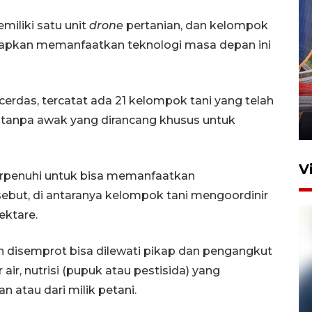
miliki satu unit
drone
pertanian, dan kelompok
arapkan memanfaatkan teknologi masa depan ini
Komisi V DPR tinjau
perlintasan sebidang di
erdas, tercatat ada 21 kelompok tani yang telah
Stasiun Bogor
tanpa awak yang dirancang khusus untuk
12 Juni 2026 18:49
V
erpenuhi untuk bisa memanfaatkan
sebut, di antaranya kelompok tani mengoordinir
ektare.
kan disemprot bisa dilewati pikap dan pengangkut
air, nutrisi (pupuk atau pestisida) yang
 atau dari milik petani.