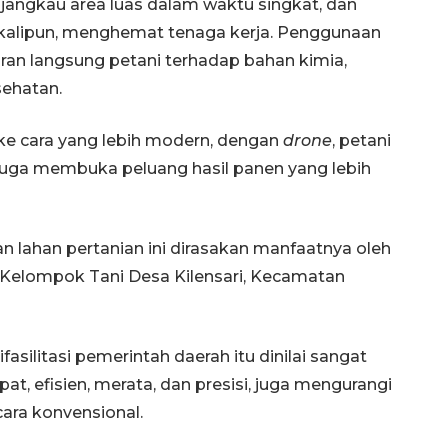
angkau area luas dalam waktu singkat, dan
ekalipun, menghemat tenaga kerja. Penggunaan
n langsung petani terhadap bahan kimia,
sehatan.
 ke cara yang lebih modern, dengan
drone
, petani
 juga membuka peluang hasil panen yang lebih
lahan pertanian ini dirasakan manfaatnya oleh
 Kelompok Tani Desa Kilensari, Kecamatan
160 ribu sambungan baru
jaringan gas 2026
2026-08-07 18:00:00
asilitasi pemerintah daerah itu dinilai sangat
at, efisien, merata, dan presisi, juga mengurangi
ara konvensional.