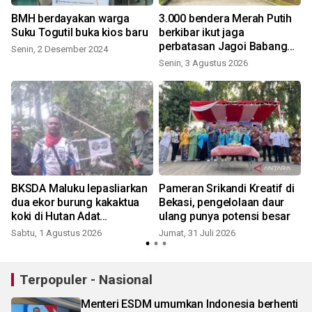
n
BMH berdayakan warga
3.000 bendera Merah Putih
Suku Togutil buka kios baru
berkibar ikut jaga
perbatasan Jagoi Babang
Senin, 2 Desember 2024
Kalbar
Senin, 3 Agustus 2026
J
t
BKSDA Maluku lepasliarkan
Pameran Srikandi Kreatif di
dua ekor burung kakaktua
Bekasi, pengelolaan daur
koki di Hutan Adat
ulang punya potensi besar
Karangguli
Sabtu, 1 Agustus 2026
Jumat, 31 Juli 2026
S
Terpopuler - Nasional
Menteri ESDM umumkan Indonesia berhenti