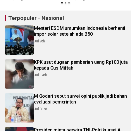
Terpopuler - Nasional
Menteri ESDM umumkan Indonesia berhenti
impor solar setelah ada B50
Jul 9th
KPK usut dugaan pemberian uang Rp100 juta
kepada Gus Miftah
Jul 14th
M Qodari sebut survei opini publik jadi bahan
evaluasi pemerintah
Jul 31st
Presiden minta perwira TNI-Polri kuasai AI