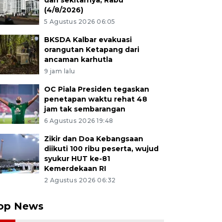
dan sekitarnya, Rabu
(4/8/2026)
5 Agustus 2026 06:05
BKSDA Kalbar evakuasi
orangutan Ketapang dari
ancaman karhutla
9 jam lalu
OC Piala Presiden tegaskan
penetapan waktu rehat 48
jam tak sembarangan
6 Agustus 2026 19:48
Zikir dan Doa Kebangsaan
diikuti 100 ribu peserta, wujud
syukur HUT ke-81
Kemerdekaan RI
2 Agustus 2026 06:32
op News