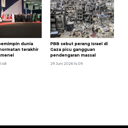
pemimpin dunia
PBB sebut perang Israel di
hormatan terakhir
Gaza picu gangguan
amenei
pendengaran massal
0:48
29 Juni 2026 14:09
160 ribu sambungan baru
jaringan gas 2026
2026-08-07 18:00:00