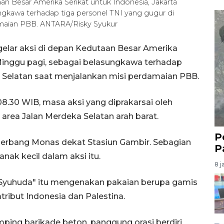
n Besar Amerika Serikat untuk Indonesia, Jakarta
ungkawa terhadap tiga personel TNI yang gugur di
amaian PBB. ANTARA/Risky Syukur
elar aksi di depan Kedutaan Besar Amerika
 Minggu pagi, sebagai belasungkawa terhadap
n Selatan saat menjalankan misi perdamaian PBB.
8.30 WIB, masa aksi yang diprakarsai oleh
area Jalan Merdeka Selatan arah barat.
P
rbang Monas dekat Stasiun Gambir. Sebagian
P
nak kecil dalam aksi itu.
8 j
k Syuhuda" itu mengenakan pakaian berupa gamis
ribut Indonesia dan Palestina.
ping barikade beton, panggung orasi berdiri