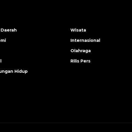
 Daerah
Wisata
omi
Internasional
Olahraga
l
Rilis Pers
ungan Hidup