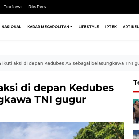
Top News
Rilis Pers
NASIONAL
KABAR MEGAPOLITAN
LIFESTYLE
IPTEK
ARTIKEL
 ikuti aksi di depan Kedubes AS sebagai belasungkawa TNI g
T
 aksi di depan Kedubes
ngkawa TNI gugur