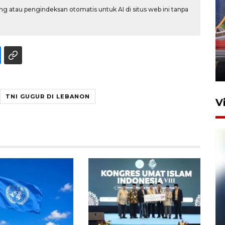
g atau pengindeksan otomatis untuk AI di situs web ini tanpa
Komisi V DPR tinjau
perlintasan sebidang di
Stasiun Bogor
12 Juni 2026 18:49
TNI GUGUR DI LEBANON
V
Pelanggan Filaha Farm setia
sampai 8 tahan?