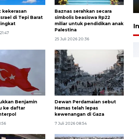
1 Juni 2026 05:47
t kekerasan
Baznas serahkan secara
rael di Tepi Barat
simbolis beasiswa Rp22
ingkat
miliar untuk pendidikan anak
I
Palestina
21:47
25 Juli 2026 20:36
ukkan Benjamin
Dewan Perdamaian sebut
 ke daftar
Hamas telah lepas
nterpol
kewenangan di Gaza
1:56
7 Juli 2026 08:54