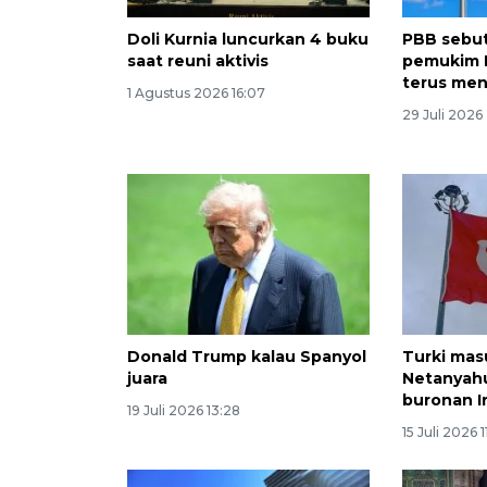
Doli Kurnia luncurkan 4 buku
PBB sebu
saat reuni aktivis
pemukim Is
terus men
1 Agustus 2026 16:07
29 Juli 2026 
Donald Trump kalau Spanyol
Turki mas
juara
Netanyahu
buronan I
19 Juli 2026 13:28
15 Juli 2026 1