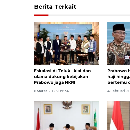
Berita Terkait
Eskalasi di Teluk , kiai dan
Prabowo 
ulama dukung kebijakan
haji hing
Prabowo jaga NKRI
bertemu o
6 Maret 2026 09:34
4 Februari 2