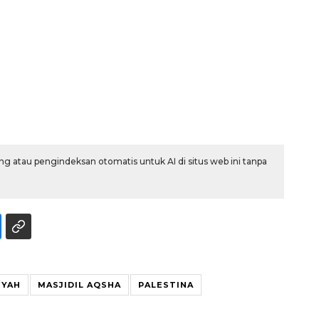
g atau pengindeksan otomatis untuk AI di situs web ini tanpa
Ekonomi triwulan II-2026
tumbuh 5,29 persen
2026-08-06 18:45:00
IYAH
MASJIDIL AQSHA
PALESTINA