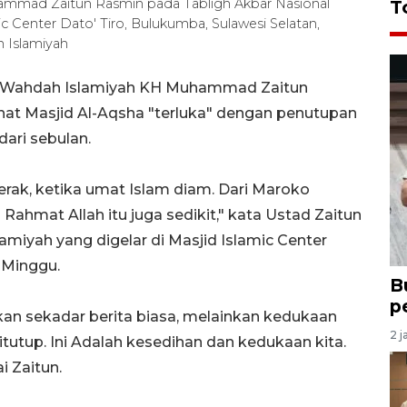
ad Zaitun Rasmin pada Tabligh Akbar Nasional
T
c Center Dato' Tiro, Bulukumba, Sulawesi Selatan,
 Islamiyah
Wahdah Islamiyah KH Muhammad Zaitun
at Masjid Al-Aqsha "terluka" dengan penutupan
dari sebulan.
gerak, ketika umat Islam diam. Dari Maroko
Rahmat Allah itu juga sedikit," kata Ustad Zaitun
miyah yang digelar di Masjid Islamic Center
 Minggu.
B
p
an sekadar berita biasa, melainkan kedukaan
2 j
itutup. Ini Adalah kesedihan dan kedukaan kita.
i Zaitun.