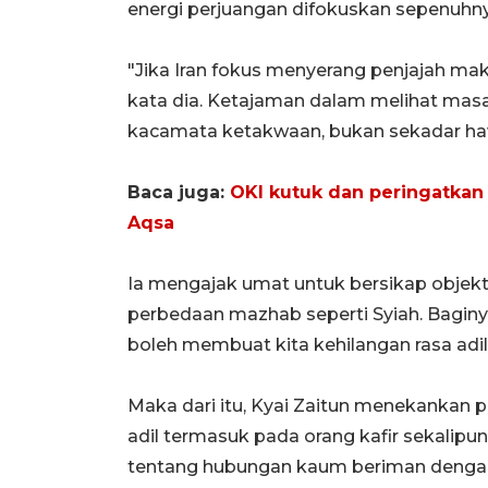
energi perjuangan difokuskan sepenuhn
"Jika Iran fokus menyerang penjajah ma
kata dia. Ketajaman dalam melihat masal
kacamata ketakwaan, bukan sekadar ha
Baca juga:
OKI kutuk dan peringatkan 
Aqsa
Ia mengajak umat untuk bersikap objekti
perbedaan mazhab seperti Syiah. Baginy
boleh membuat kita kehilangan rasa adil
Maka dari itu, Kyai Zaitun menekankan
adil termasuk pada orang kafir sekalip
tentang hubungan kaum beriman dengan