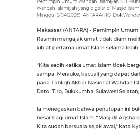
Pemimpin Umum Wahdah Islamiyah KH Muhamm
Wahdah Islamiyah yang digelar di Masjid Islami
Minggu (5/04/2026). ANTARA/HO-Dok.Wahdah
Makassar (ANTARA) - Pemimpin Umum 
Rasmin mengajak umat tidak diam melih
kiblat pertama umat Islam selama lebih 
"Kita sedih ketika umat Islam tidak ber
sampai Merauke, kecuali yang dapat dari 
pada Tabligh Akbar Nasional Wahdah Isla
Dato' Tiro, Bulukumba, Sulawesi Selatan,
Ia menegaskan bahwa penutupan ini buk
besar bagi umat Islam. "Masjidil Aqsha d
Kita sudah bersuara sejak awal," kata Kya