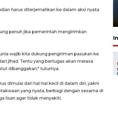
Pelanggan Filaha Farm setia
udian harus diterjemahkan ke dalam aksi nyata
sampai 8 tahan?
1 Juni 2026 05:47
ung penuh jika pemerintah mengirimkan
I
unia wajib kita dukung pengiriman pasukan ke
dari jihad. Tentu yang bertugas akan merasa
ut dibanggakan," tuturnya.
s dimulai dari hal-hal kecil di dalam diri, yakni
 ketakwaan yang nyata, berbagi dengan sesama di
 lisan agar tidak menyakiti.