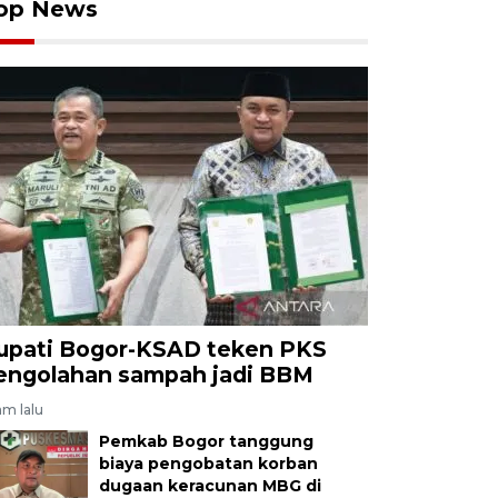
op News
upati Bogor-KSAD teken PKS
engolahan sampah jadi BBM
am lalu
Pemkab Bogor tanggung
biaya pengobatan korban
dugaan keracunan MBG di