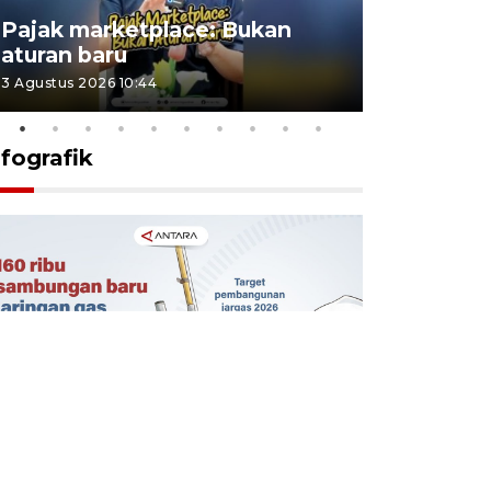
Lomba kic
Pajak marketplace: Bukan
punah? in
aturan baru
Indonesi
3 Agustus 2026 10:44
27 Juli 2026 1
nfografik