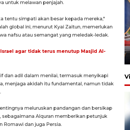
ya untuk melawan penjajah.
ka tentu simpati akan besar kepada mereka,"
ah global ini, menurut Kyai Zaitun, memerlukan
wa nafsu atau semangat yang meledak-ledak.
Komisi V DPR tinjau
perlintasan sebidang di
Stasiun Bogor
Israel agar tidak terus menutup Masjid Al-
12 Juni 2026 18:49
f dan adil dalam menilai, termasuk menyikapi
V
a, menjaga akidah itu fundamental, namun tidak
.
 pentingnya meluruskan pandangan dan bersikap
un, sebagaimana Alquran memberikan petunjuk
 Romawi dan juga Persia.