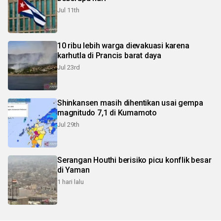
Jul 11th
10 ribu lebih warga dievakuasi karena
karhutla di Prancis barat daya
Jul 23rd
Shinkansen masih dihentikan usai gempa
magnitudo 7,1 di Kumamoto
Jul 29th
Serangan Houthi berisiko picu konflik besar
di Yaman
1 hari lalu