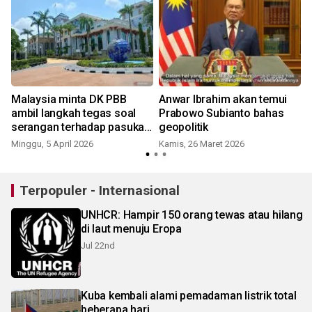
Malaysia minta DK PBB
Anwar Ibrahim akan temui
ambil langkah tegas soal
Prabowo Subianto bahas
serangan terhadap pasukan
geopolitik
UNIFIL
Minggu, 5 April 2026
Kamis, 26 Maret 2026
S
Terpopuler - Internasional
UNHCR: Hampir 150 orang tewas atau hilang
di laut menuju Eropa
Jul 22nd
Kuba kembali alami pemadaman listrik total
beberapa hari