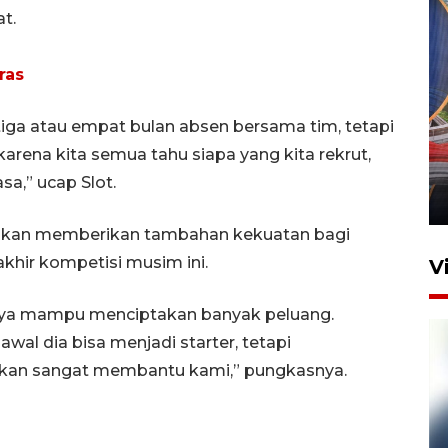
t.
ras
Komisi V DPR tinjau
 tiga atau empat bulan absen bersama tim, tetapi
perlintasan sebidang di
arena kita semua tahu siapa yang kita rekrut,
Stasiun Bogor
sa,” ucap Slot.
12 Juni 2026 18:49
sak akan memberikan tambahan kekuatan bagi
akhir kompetisi musim ini.
V
anya mampu menciptakan banyak peluang.
wal dia bisa menjadi starter, tetapi
 akan sangat membantu kami,” pungkasnya.