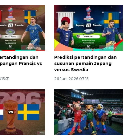
pertandingan dan
Prediksi pertandingan dan
apangan Prancis vs
susunan pemain Jepang
versus Swedia
 15:31
26 Juni 2026 07:15
Sinyal positif perekonomian
Indonesia
2026-08-05 15:00:00