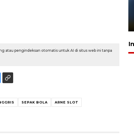
Pelanggan Filaha Farm setia
sampai 8 tahan?
1 Juni 2026 05:47
I
g atau pengindeksan otomatis untuk AI di situs web ini tanpa
INGGRIS
SEPAK BOLA
ARNE SLOT