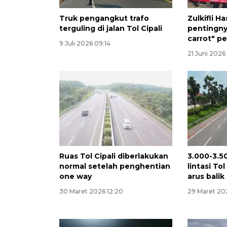
Truk pengangkut trafo
Zulkifli H
terguling di jalan Tol Cipali
pentingny
carrot" p
9 Juli 2026 09:14
21 Juni 2026 
Ruas Tol Cipali diberlakukan
3.000-3.5
normal setelah penghentian
lintasi Tol
one way
arus bali
30 Maret 2026 12:20
29 Maret 20