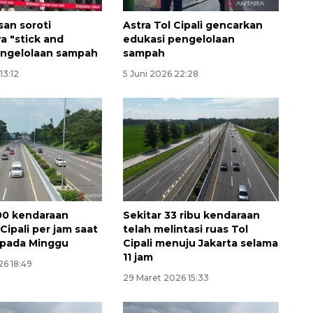
asan soroti
Astra Tol Cipali gencarkan
a "stick and
edukasi pengelolaan
engelolaan sampah
sampah
13:12
5 Juni 2026 22:28
00 kendaraan
Sekitar 33 ribu kendaraan
 Cipali per jam saat
telah melintasi ruas Tol
k pada Minggu
Cipali menuju Jakarta selama
11 jam
26 18:49
29 Maret 2026 15:33