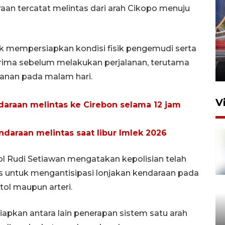
araan tercatat melintas dari arah Cikopo menuju
Komisi V DPR tinjau
perlintasan sebidang di
k mempersiapkan kondisi fisik pengemudi serta
Stasiun Bogor
rima sebelum melakukan perjalanan, terutama
12 Juni 2026 18:49
anan pada malam hari.
V
endaraan melintas ke Cirebon selama 12 jam
kendaraan melintas saat libur Imlek 2026
ol Rudi Setiawan mengatakan kepolisian telah
as untuk mengantisipasi lonjakan kendaraan pada
tol maupun arteri.
Pelanggan Filaha Farm setia
isiapkan antara lain penerapan sistem satu arah
sampai 8 tahan?