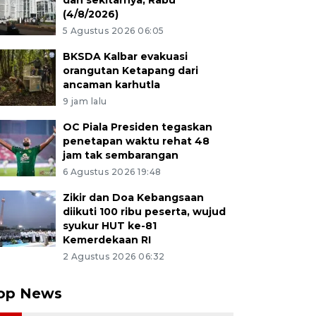
dan sekitarnya, Rabu
(4/8/2026)
5 Agustus 2026 06:05
BKSDA Kalbar evakuasi
orangutan Ketapang dari
ancaman karhutla
9 jam lalu
OC Piala Presiden tegaskan
penetapan waktu rehat 48
jam tak sembarangan
6 Agustus 2026 19:48
Zikir dan Doa Kebangsaan
diikuti 100 ribu peserta, wujud
syukur HUT ke-81
Kemerdekaan RI
2 Agustus 2026 06:32
op News