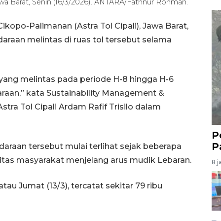
, Jawa Barat, Senin (16/3/2026). ANTARA/Fathnur Rohman.
ikopo-Palimanan (Astra Tol Cipali), Jawa Barat,
araan melintas di ruas tol tersebut selama
 yang melintas pada periode H-8 hingga H-6
araan,” kata Sustainability Management &
ra Tol Cipali Ardam Rafif Trisilo dalam
P
P
araan tersebut mulai terlihat sejak beberapa
ilitas masyarakat menjelang arus mudik Lebaran.
8 j
 Jumat (13/3), tercatat sekitar 79 ribu