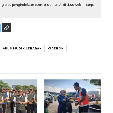
g atau pengindeksan otomatis untuk AI di situs web ini tanpa
ARUS MUDIK LEBARAN
CIREBON
160 ribu sambungan baru
jaringan gas 2026
2026-08-07 18:00:00