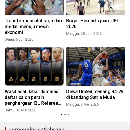
Transformasi olahraga dari
Bogor Hornbills juarai IBL
medali menuju mesin
2026
ekonomi
Minggu, 28 Juni 2026
Senin, 6 Juli 2026
M
g
Wasit asal Jabar dominasi
Dewa United menang 94-79
daftar calon peraih
di kandang Satria Muda
penghargaan IBL Referee
Minggu, 3 Mei 2026
Of The Year 2026
Sabtu, 16 Mei 2026
S
Terpopuler - Olahraga