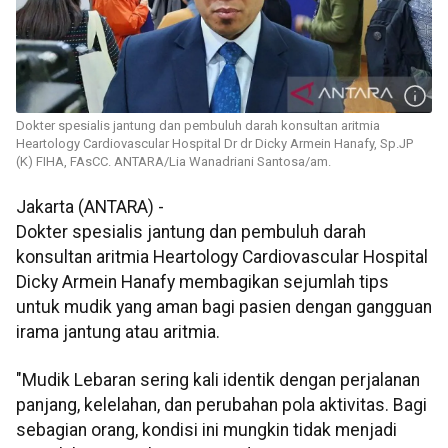
Dokter spesialis jantung dan pembuluh darah konsultan aritmia
Heartology Cardiovascular Hospital Dr dr Dicky Armein Hanafy, Sp.JP
(K) FIHA, FAsCC. ANTARA/Lia Wanadriani Santosa/am.
Jakarta (ANTARA) -
Dokter spesialis jantung dan pembuluh darah
konsultan aritmia Heartology
Cardiovascular
Hospital
Dicky Armein Hanafy membagikan sejumlah tips
untuk mudik
yang aman bagi pasien dengan gangguan
irama jantung atau aritmia.
"Mudik Lebaran sering kali identik dengan perjalanan
panjang, kelelahan, dan perubahan pola aktivitas. Bagi
sebagian orang, kondisi ini mungkin tidak menjadi