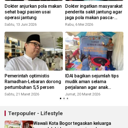
n
Dokter anjurkan pola makan
Dokter ingatkan masyarakat
sehat bagi pasien usai
penderita sakit jantung agar
operasi jantung
jaga pola makan pasca-
operasi
Sabtu, 13 Juni 2026
Rabu, 6 Mei 2026
S
Pemerintah optimistis
IDAI bagikan sejumlah tips
Ramadhan-Lebaran dorong
mudik aman selama
pertumbuhan 5,5 persen
perjalanan agar anak
terhindar dari penyakit
Sabtu, 21 Maret 2026
Jumat, 20 Maret 2026
S
menular
Terpopuler - Lifestyle
Wawali Kota Bogor tegaskan keluarga