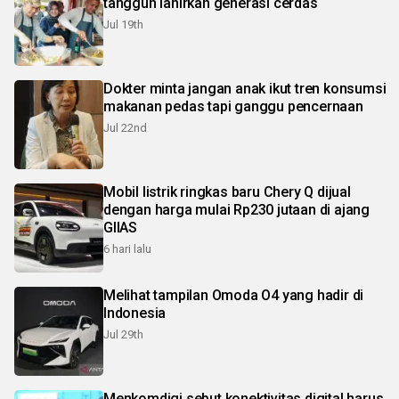
tangguh lahirkan generasi cerdas
Jul 19th
Dokter minta jangan anak ikut tren konsumsi
makanan pedas tapi ganggu pencernaan
Jul 22nd
Mobil listrik ringkas baru Chery Q dijual
dengan harga mulai Rp230 jutaan di ajang
GIIAS
6 hari lalu
Melihat tampilan Omoda O4 yang hadir di
Indonesia
Jul 29th
Menkomdigi sebut konektivitas digital harus