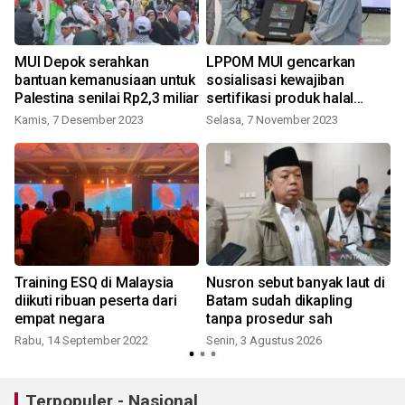
i
MUI Depok serahkan
LPPOM MUI gencarkan
,
bantuan kemanusiaan untuk
sosialisasi kewajiban
Palestina senilai Rp2,3 miliar
sertifikasi produk halal
dengan gandeng media
Kamis, 7 Desember 2023
Selasa, 7 November 2023
M
Training ESQ di Malaysia
Nusron sebut banyak laut di
diikuti ribuan peserta dari
Batam sudah dikapling
empat negara
tanpa prosedur sah
Rabu, 14 September 2022
Senin, 3 Agustus 2026
S
Terpopuler - Nasional