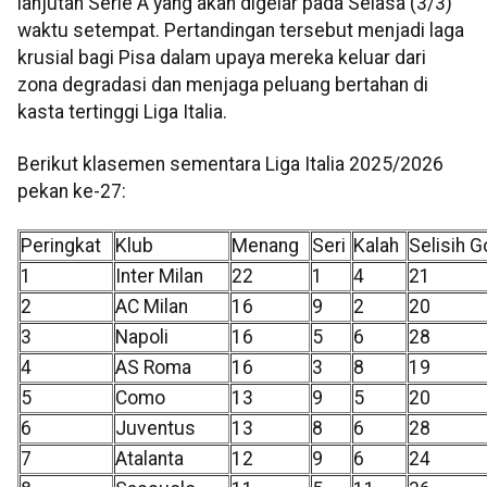
lanjutan Serie A yang akan digelar pada Selasa (3/3)
waktu setempat. Pertandingan tersebut menjadi laga
krusial bagi Pisa dalam upaya mereka keluar dari
zona degradasi dan menjaga peluang bertahan di
kasta tertinggi Liga Italia.
Berikut klasemen sementara Liga Italia 2025/2026
pekan ke-27:
Peringkat
Klub
Menang
Seri
Kalah
Selisih G
1
Inter Milan
22
1
4
21
2
AC Milan
16
9
2
20
3
Napoli
16
5
6
28
4
AS Roma
16
3
8
19
5
Como
13
9
5
20
6
Juventus
13
8
6
28
7
Atalanta
12
9
6
24