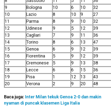
8
Sassuolo
11
5
11
36
9
Bologna
10
6
10
32
10
Lazio
8
10
9
27
11
Parma
8
9
10
32
12
Udinese
9
5
12
39
13
Cagliari
7
9
11
36
14
Torino
8
6
13
47
15
Genoa
6
9
12
39
16
Fiorentina
5
9
12
39
17
Cremonese
5
9
13
38
18
Lecce
6
6
15
36
19
Pisa
1
12
13
43
20
Verona
2
9
20
48
Baca juga:
Inter Milan tekuk Genoa 2-0 dan makin
nyaman di puncak klasemen Liga Italia