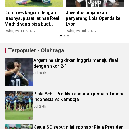
Dumfries kagum dengan
Juventus pinjamkan
luasnya, pusat latihan Real
penyerang Lois Openda ke
Madrid yang bisa buat
Lyon
tersesat
Rabu, 29 Juli 2026
Rabu, 29 Juli 2026
S
Terpopuler - Olahraga
Argentina singkirkan Inggris menuju final
dengan skor 2-1
Jul 16th
Piala AFF - Prediksi susunan pemain Timnas
Indonesia vs Kamboja
Jul 27th
Ketua SC sebut nilai sponsor Piala Presiden