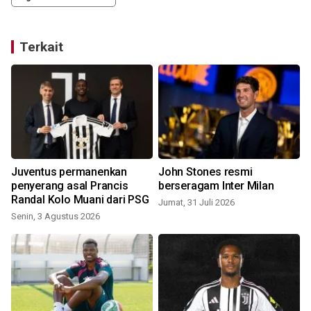
Terkait
Juventus permanenkan
John Stones resmi
penyerang asal Prancis
berseragam Inter Milan
Randal Kolo Muani dari PSG
Jumat, 31 Juli 2026
Senin, 3 Agustus 2026
M