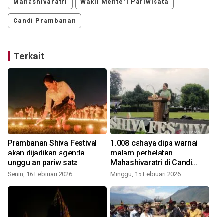
Mahashivaratri
Wakil Menteri Pariwisata
Candi Prambanan
Terkait
t
Prambanan Shiva Festival
1.008 cahaya dipa warnai
akan dijadikan agenda
malam perhelatan
unggulan pariwisata
Mahashivaratri di Candi
Prambanan
Senin, 16 Februari 2026
Minggu, 15 Februari 2026
S