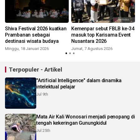
Shiva Festival 2026 kuatkan
Kemenpar sebut FBLB ke-34
Prambanan sebagai
masuk top Karisama Event
destinasi wisata budaya
Nusantara 2026
Minggu, 18 Januari 2026
Jumat, 7 Agustus 2026
S
Terpopuler - Artikel
"Artificial Intelligence" dalam dinamika
intelektual pelajar
Jul 9th
Mata Air Kali Wonosari menjadi penopang di
tengah kekeringan Gunungkidul
Jul 25th