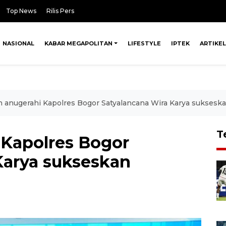
Top News
Rilis Pers
NASIONAL
KABAR MEGAPOLITAN
LIFESTYLE
IPTEK
ARTIKEL
n anugerahi Kapolres Bogor Satyalancana Wira Karya sukses
T
 Kapolres Bogor
Karya sukseskan