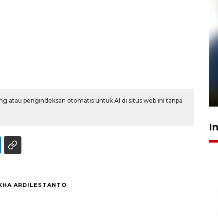
Pelanggan Filaha Farm setia
sampai 8 tahan?
1 Juni 2026 05:47
g atau pengindeksan otomatis untuk AI di situs web ini tanpa
I
KHA ARDILESTANTO