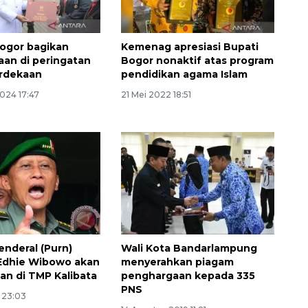
Indonesia
2026-08-05 15:00:00
ogor bagikan
Kemenag apresiasi Bupati
an di peringatan
Bogor nonaktif atas program
erdekaan
pendidikan agama Islam
024 17:47
21 Mei 2022 18:51
enderal (Purn)
Wali Kota Bandarlampung
Edhie Wibowo akan
menyerahkan piagam
n di TMP Kalibata
penghargaan kepada 335
PNS
 23:03