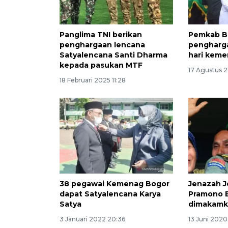
Panglima TNI berikan
Pemkab B
penghargaan lencana
pengharga
Satyalencana Santi Dharma
hari kem
kepada pasukan MTF
17 Agustus 2
18 Februari 2025 11:28
38 pegawai Kemenag Bogor
Jenazah J
dapat Satyalencana Karya
Pramono 
Satya
dimakamka
3 Januari 2022 20:36
13 Juni 2020