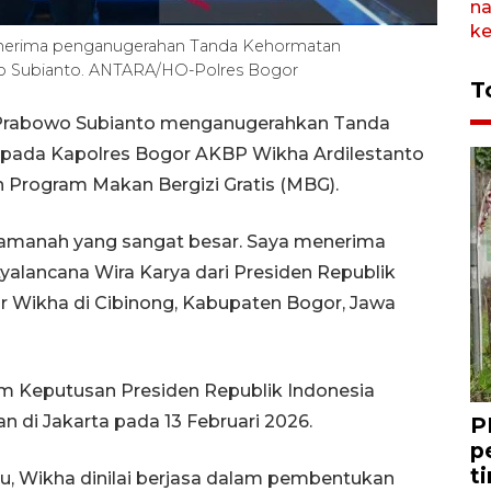
enerima penganugerahan Tanda Kehormatan
owo Subianto. ANTARA/HO-Polres Bogor
T
 Prabowo Subianto menganugerahkan Tanda
epada Kapolres Bogor AKBP Wikha Ardilestanto
 Program Makan Bergizi Gratis (MBG).
 amanah yang sangat besar. Saya menerima
lancana Wira Karya dari Presiden Republik
ar Wikha di Cibinong, Kabupaten Bogor, Jawa
m Keputusan Presiden Republik Indonesia
 di Jakarta pada 13 Februari 2026.
P
p
t
tu, Wikha dinilai berjasa dalam pembentukan