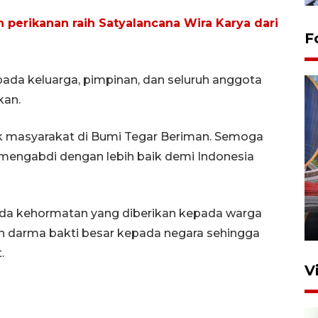
 perikanan raih Satyalancana Wira Karya dari
F
ada keluarga, pimpinan, dan seluruh anggota
kan.
uk masyarakat di Bumi Tegar Beriman. Semoga
 mengabdi dengan lebih baik demi Indonesia
Komisi V DPR tinjau
perlintasan sebidang di
Stasiun Bogor
nda kehormatan yang diberikan kepada warga
12 Juni 2026 18:49
n darma bakti besar kepada negara sehingga
.
V