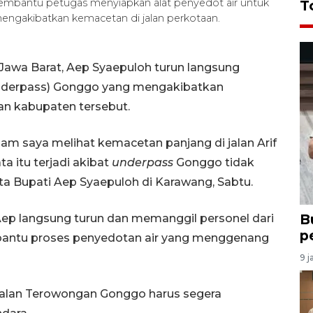
embantu petugas menyiapkan alat penyedot air untuk
T
engakibatkan kemacetan di jalan perkotaan.
Jawa Barat, Aep Syaepuloh turun langsung
(underpass) Gonggo yang mengakibatkan
an kabupaten tersebut.
lam saya melihat kemacetan panjang di jalan Arif
a itu terjadi akibat
underpass
Gonggo tidak
ata Bupati Aep Syaepuloh di Karawang, Sabtu.
B
Aep langsung turun dan memanggil personel dari
p
ntu proses penyedotan air yang menggenang
9 j
jalan Terowongan Gonggo harus segera