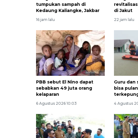
tumpukan sampah di
revitalisa
Kedaung Kaliangke, Jakbar
di Jakut
16 jam lalu
22 jam lalu
PBB sebut El Nino dapat
Guru dan 
sebabkan 49 juta orang
bisa pula
kelaparan
terkepung
6 Agustus 2026 10:03
4 Agustus 2