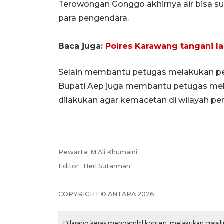
Terowongan Gonggo akhirnya air bisa surut
para pengendara.
Baca juga:
Polres Karawang tangani la
Selain membantu petugas melakukan pen
Bupati Aep juga membantu petugas melak
dilakukan agar kemacetan di wilayah per
Pewarta: M.Ali Khumaini
Editor : Heri Sutarman
COPYRIGHT © ANTARA 2026
Dilarang keras mengambil konten, melakukan crawlin