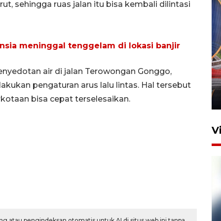
, sehingga ruas jalan itu bisa kembali dilintasi
nsia meninggal tenggelam di lokasi banjir
Komisi V DPR tinjau
yedotan air di jalan Terowongan Gonggo,
perlintasan sebidang di
Stasiun Bogor
ukan pengaturan arus lalu lintas. Hal tersebut
12 Juni 2026 18:49
kotaan bisa cepat terselesaikan.
V
g atau pengindeksan otomatis untuk AI di situs web ini tanpa