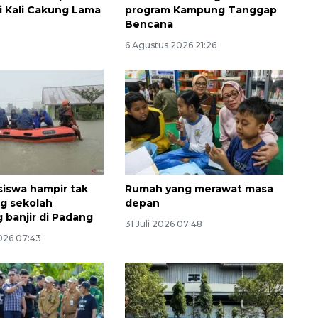
si Kali Cakung Lama
program Kampung Tanggap
Bencana
6 Agustus 2026 21:26
siswa hampir tak
Rumah yang merawat masa
ng sekolah
depan
 banjir di Padang
Ekonomi triwulan II-2026
31 Juli 2026 07:48
tumbuh 5,29 persen
026 07:43
2026-08-06 18:45:00