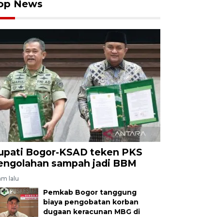
op News
upati Bogor-KSAD teken PKS
engolahan sampah jadi BBM
am lalu
Pemkab Bogor tanggung
biaya pengobatan korban
dugaan keracunan MBG di