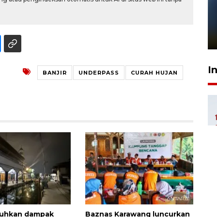
Pelanggan Filaha Farm setia
sampai 8 tahan?
1 Juni 2026 05:47
I
BANJIR
UNDERPASS
CURAH HUJAN
luhkan dampak
Baznas Karawang luncurkan