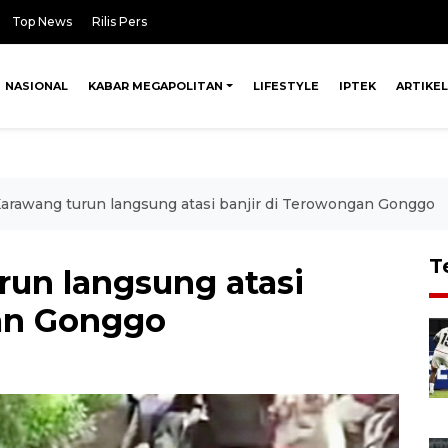
Top News
Rilis Pers
NASIONAL
KABAR MEGAPOLITAN
LIFESTYLE
IPTEK
ARTIKEL
Karawang turun langsung atasi banjir di Terowongan Gonggo
T
run langsung atasi
gan Gonggo