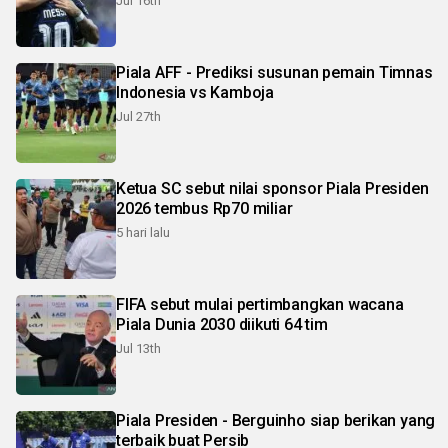
Jul 16th
Piala AFF - Prediksi susunan pemain Timnas
Indonesia vs Kamboja
Jul 27th
Ketua SC sebut nilai sponsor Piala Presiden
2026 tembus Rp70 miliar
5 hari lalu
FIFA sebut mulai pertimbangkan wacana
Piala Dunia 2030 diikuti 64 tim
Jul 13th
Piala Presiden - Berguinho siap berikan yang
terbaik buat Persib