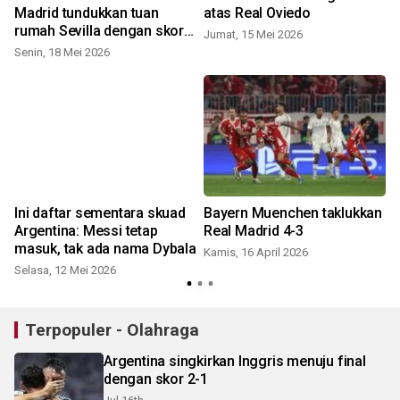
Madrid tundukkan tuan
atas Real Oviedo
rumah Sevilla dengan skor
Jumat, 15 Mei 2026
S
tipis 1-0
Senin, 18 Mei 2026
Ini daftar sementara skuad
Bayern Muenchen taklukkan
Argentina: Messi tetap
Real Madrid 4-3
masuk, tak ada nama Dybala
Kamis, 16 April 2026
Selasa, 12 Mei 2026
R
Terpopuler - Olahraga
Argentina singkirkan Inggris menuju final
dengan skor 2-1