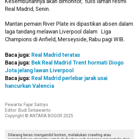
Kesembuhannya akan dimonitor," tulis laman resmi
Real Madrid, Senin.
Mantan pemain River Plate ini dipastikan absen dalam
laga tandang melawan Liverpool dalam Liga
Champions di Anfield, Merseyside, Rabu pagi WIB.
Baca juga:
Real Madrid teratas
Baca juga:
Bek Real Madrid Trent hormati Diogo
Jota jelang lawan Liverpool
Baca juga:
Real Madrid perlebar jarak usai
hancurkan Valencia
Pewarta: Fajar Satriyo
Editor: Budi Setiawanto
Copyright © ANTARA BOGOR 2025
Dilarang keras mengambil konten, melakukan crawling atau