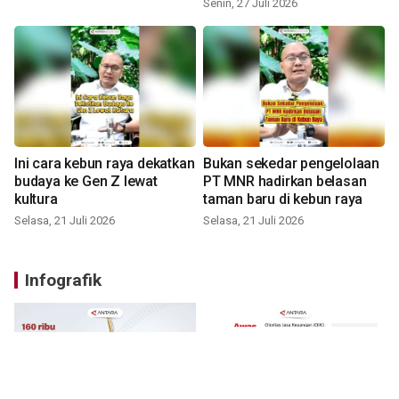
Senin, 27 Juli 2026
Ini cara kebun raya dekatkan
Bukan sekedar pengelolaan
budaya ke Gen Z lewat
PT MNR hadirkan belasan
kultura
taman baru di kebun raya
Selasa, 21 Juli 2026
Selasa, 21 Juli 2026
Infografik