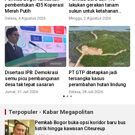
pembentukan 435 Koperasi
lakukan gerakan tanam
Merah Putih
sukun untuk ketahanan
pangan
Selasa, 4 Agustus 2026
Minggu, 2 Agustus 2026
S
Disertasi IPB: Demokrasi
PT GTP ditetapkan jadi
semu picu pembangunan
tersangka kasus
desa tak tepat sasaran
perambahan hutan lindung
Jumat, 31 Juli 2026
Selasa, 28 Juli 2026
S
Terpopuler - Kabar Megapolitan
Pemkab Bogor buka opsi koridor baru bus
listrik hingga kawasan Citeureup