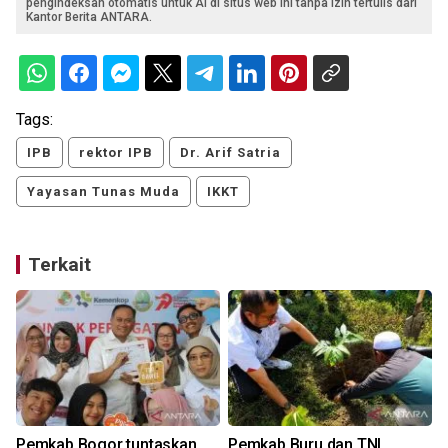
pengindeksan otomatis untuk AI di situs web ini tanpa izin tertulis dari
Kantor Berita ANTARA.
Tags:
IPB
rektor IPB
Dr. Arif Satria
Yayasan Tunas Muda
IKKT
Terkait
Pemkab Bogor tuntaskan
Pemkab Buru dan TNI