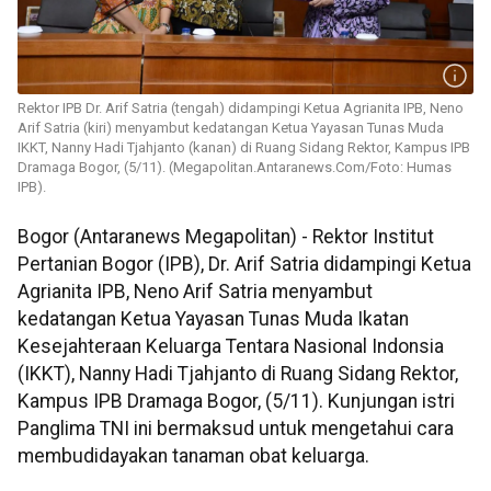
Rektor IPB Dr. Arif Satria (tengah) didampingi Ketua Agrianita IPB, Neno
Arif Satria (kiri) menyambut kedatangan Ketua Yayasan Tunas Muda
IKKT, Nanny Hadi Tjahjanto (kanan) di Ruang Sidang Rektor, Kampus IPB
Dramaga Bogor, (5/11). (Megapolitan.Antaranews.Com/Foto: Humas
IPB).
Bogor (Antaranews Megapolitan) - Rektor Institut
Pertanian Bogor (IPB), Dr. Arif Satria didampingi Ketua
Agrianita IPB, Neno Arif Satria menyambut
kedatangan Ketua Yayasan Tunas Muda Ikatan
Kesejahteraan Keluarga Tentara Nasional Indonsia
(IKKT), Nanny Hadi Tjahjanto di Ruang Sidang Rektor,
Kampus IPB Dramaga Bogor, (5/11). Kunjungan istri
Panglima TNI ini bermaksud untuk mengetahui cara
membudidayakan tanaman obat keluarga.