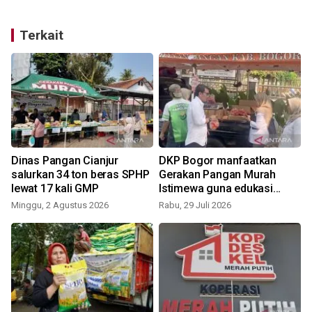
Terkait
Dinas Pangan Cianjur
DKP Bogor manfaatkan
salurkan 34 ton beras SPHP
Gerakan Pangan Murah
a
lewat 17 kali GMP
Istimewa guna edukasi
konsumsi B2SA
Minggu, 2 Agustus 2026
Rabu, 29 Juli 2026
S