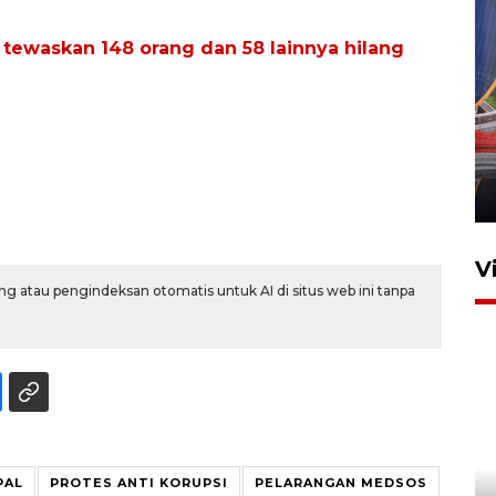
l tewaskan 148 orang dan 58 lainnya hilang
Komisi V DPR tinjau
perlintasan sebidang di
Stasiun Bogor
12 Juni 2026 18:49
V
g atau pengindeksan otomatis untuk AI di situs web ini tanpa
PAL
PROTES ANTI KORUPSI
PELARANGAN MEDSOS