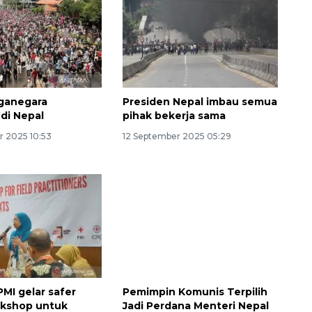
ganegara
Presiden Nepal imbau semua
 di Nepal
pihak bekerja sama
r 2025 10:53
12 September 2025 05:29
Layanan haji Indonesia
semakin memuaskan
2026-08-08 15:00:00
PMI gelar safer
Pemimpin Komunis Terpilih
rkshop untuk
Jadi Perdana Menteri Nepal