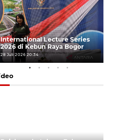
Jamkrind
International Lecture Series
jutaan pe
2026 di Kebun Raya Bogor
Indonesi
28 Juli 2026 20:34
16 Juli 2026 15
ideo
Lomba kic