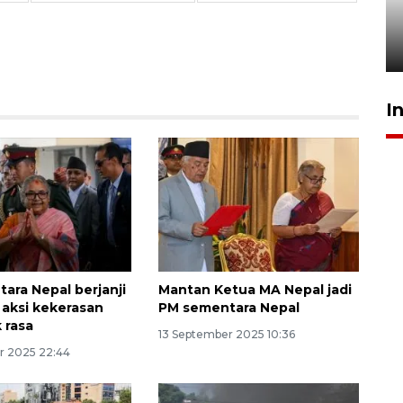
Pelanggan Filaha Farm setia
sampai 8 tahan?
1 Juni 2026 05:47
I
ara Nepal berjanji
Mantan Ketua MA Nepal jadi
 aksi kekerasan
PM sementara Nepal
 rasa
13 September 2025 10:36
r 2025 22:44