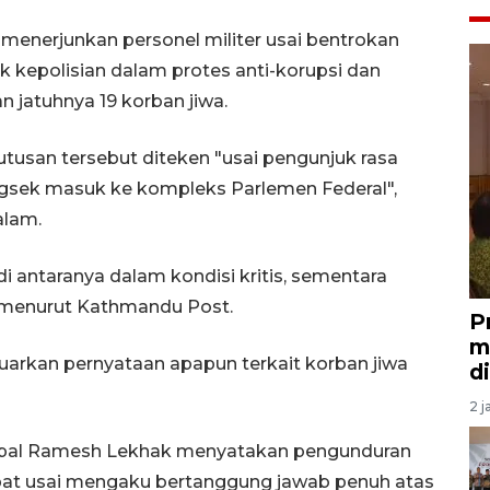
 menerjunkan personel militer usai bentrokan
k kepolisian dalam protes anti-korupsi dan
 jatuhnya 19 korban jiwa.
tusan tersebut diteken "usai pengunjuk rasa
gsek masuk ke kompleks Parlemen Federal",
alam.
i antaranya dalam kondisi kritis, sementara
, menurut Kathmandu Post.
P
m
arkan pernyataan apapun terkait korban jiwa
d
2 j
Nepal Ramesh Lekhak menyatakan pengunduran
pat usai mengaku bertanggung jawab penuh atas