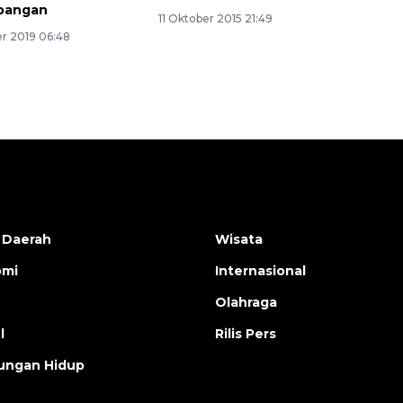
apangan
11 Oktober 2015 21:49
r 2019 06:48
 Daerah
Wisata
omi
Internasional
Olahraga
l
Rilis Pers
ungan Hidup