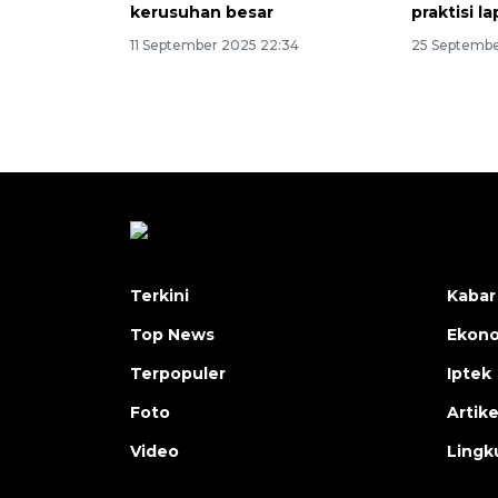
kerusuhan besar
praktisi l
11 September 2025 22:34
25 Septembe
Terkini
Kabar
Top News
Ekon
Terpopuler
Iptek
Foto
Artike
Video
Lingk