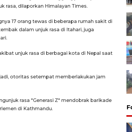
uk rasa, dilaporkan Himalayan Times.
nya 17 orang tewas di beberapa rumah sakit di
embak dalam unjuk rasa di Itahari, juga
ri.
ibat unjuk rasa di berbagai kota di Nepal saat
jadi, otoritas setempat memberlakukan jam
engunjuk rasa "Generasi Z" mendobrak barikade
F
arlemen di Kathmandu.