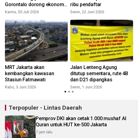
Gorontalo dorong ekonomi
ribu pendaftar
lokal
Kamis, 30 Juli 2026
Senin, 22 Juni 2026
MRT Jakarta akan
Jalan Lenteng Agung
kembangkan kawasan
ditutup sementara, rute 4B
Stasiun Fatmawati
dan D21 dipangkas
Rabu, 3 Juni 2026
Senin, 1 Juni 2026
S
Terpopuler - Lintas Daerah
Pemprov DKI akan cetak 1.000 mushaf Al
Quran untuk HUT ke-500 Jakarta
7 jam lalu