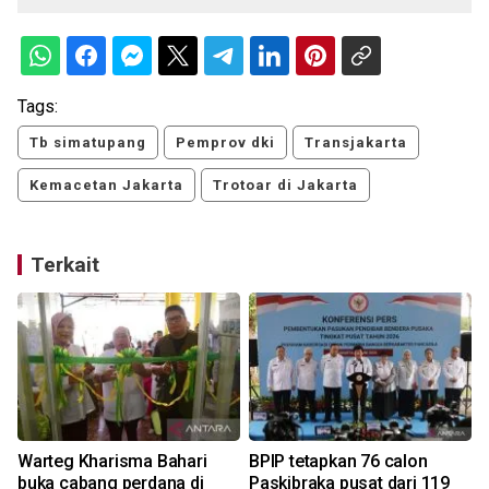
Tags:
Tb simatupang
Pemprov dki
Transjakarta
Kemacetan Jakarta
Trotoar di Jakarta
Terkait
k
Warteg Kharisma Bahari
BPIP tetapkan 76 calon
buka cabang perdana di
Paskibraka pusat dari 119