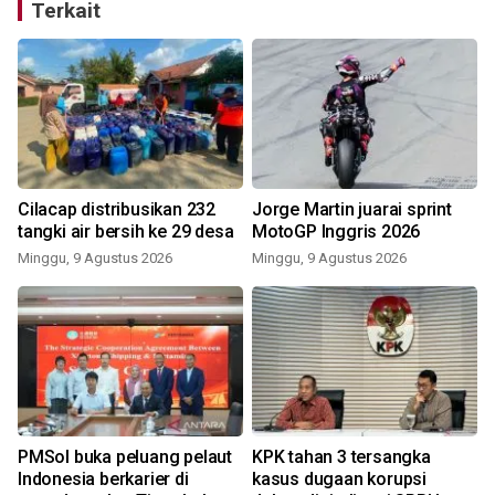
Terkait
Cilacap distribusikan 232
Jorge Martin juarai sprint
tangki air bersih ke 29 desa
MotoGP Inggris 2026
s
Minggu, 9 Agustus 2026
Minggu, 9 Agustus 2026
PMSol buka peluang pelaut
KPK tahan 3 tersangka
Indonesia berkarier di
kasus dugaan korupsi