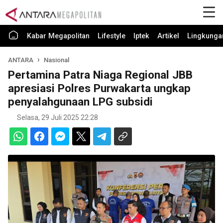
Kabar Megapolitan
Lifestyle
Iptek
Artikel
Lingkunga
ANTARA
Nasional
Pertamina Patra Niaga Regional JBB
apresiasi Polres Purwakarta ungkap
penyalahgunaan LPG subsidi
Selasa, 29 Juli 2025 22:28