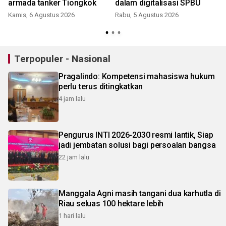
armada tanker Tiongkok
dalam digitalisasi SPBU
Kamis, 6 Agustus 2026
Rabu, 5 Agustus 2026
Terpopuler - Nasional
Pragalindo: Kompetensi mahasiswa hukum
perlu terus ditingkatkan
4 jam lalu
Pengurus INTI 2026-2030 resmi lantik, Siap
jadi jembatan solusi bagi persoalan bangsa
22 jam lalu
Manggala Agni masih tangani dua karhutla di
Riau seluas 100 hektare lebih
1 hari lalu