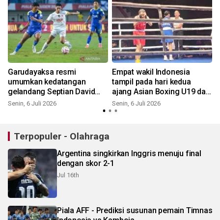
Garudayaksa resmi
Empat wakil Indonesia
k
umumkan kedatangan
tampil pada hari kedua
gelandang Septian David
ajang Asian Boxing U19 dan
Maulana
U23
Senin, 6 Juli 2026
Senin, 6 Juli 2026
S
Terpopuler - Olahraga
Argentina singkirkan Inggris menuju final
dengan skor 2-1
Jul 16th
Piala AFF - Prediksi susunan pemain Timnas