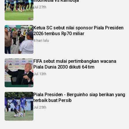
Indonesia vs Kamboja
Jul 27th
Ketua SC sebut nilai sponsor Piala Presiden
2026 tembus Rp70 miliar
4 hari lalu
FIFA sebut mulai pertimbangkan wacana
Piala Dunia 2030 diikuti 64 tim
Jul 13th
Piala Presiden - Berguinho siap berikan yang
terbaik buat Persib
Jul 25th