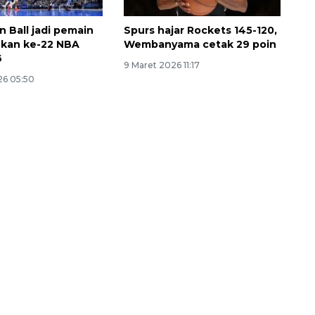
n Ball jadi pemain
Spurs hajar Rockets 145-120,
ekan ke-22 NBA
Wembanyama cetak 29 poin
6
9 Maret 2026 11:17
26 05:50
Sinyal positif perekonomian
Indonesia
2026-08-05 15:00:00