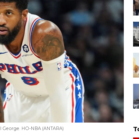
T
aul George. HO-NBA (ANTARA)