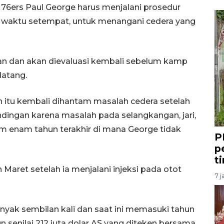
 76ers Paul George harus menjalani prosedur
4/7) waktu setempat, untuk menangani cedera yang
n dan akan dievaluasi kembali sebelum kamp
datang.
 itu kembali dihantam masalah cedera setelah
ndingan karena masalah pada selangkangan, jari,
am enam tahun terakhir di mana George tidak
P
p
t
Maret setelah ia menjalani injeksi pada otot
7 j
yak sembilan kali dan saat ini memasuki tahun
n senilai 212 juta dolar AS yang diteken bersama