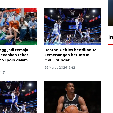
Pelanggan Filaha Farm setia
sampai 8 tahan?
1 Juni 2026 05:47
I
agg jadi remaja
Boston Celtics hentikan 12
pecahkan rekor
kemenangan beruntun
 51 poin dalam
OKCThunder
26 Maret 2026 16:42
1:31