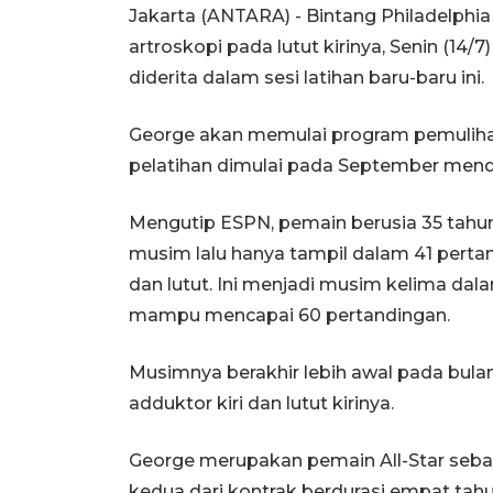
Jakarta (ANTARA) - Bintang Philadelphia
artroskopi pada lutut kirinya, Senin (1
diderita dalam sesi latihan baru-baru ini.
George akan memulai program pemuliha
pelatihan dimulai pada September men
Mengutip ESPN, pemain berusia 35 tahun
musim lalu hanya tampil dalam 41 perta
dan lutut. Ini menjadi musim kelima dal
mampu mencapai 60 pertandingan.
Musimnya berakhir lebih awal pada bulan 
adduktor kiri dan lutut kirinya.
George merupakan pemain All-Star seban
kedua dari kontrak berdurasi empat tahu