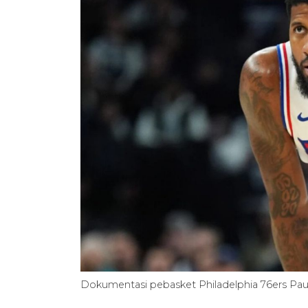
Dokumentasi pebasket Philadelphia 76ers P