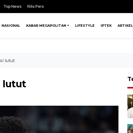
Top News
Rilis Pers
NASIONAL
KABAR MEGAPOLITAN
LIFESTYLE
IPTEK
ARTIKEL
i lutut
T
 lutut