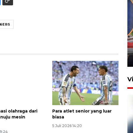
76ERS
Komisi V DPR tinjau
perlintasan sebidang di
Stasiun Bogor
12 Juni 2026 18:49
V
asi olahraga dari
Para atlet senior yang luar
nuju mesin
biasa
5 Juli 2026 14:20
09:24