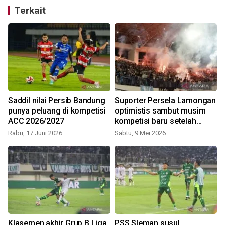
Terkait
Saddil nilai Persib Bandung
Suporter Persela Lamongan
punya peluang di kompetisi
optimistis sambut musim
ACC 2026/2027
kompetisi baru setelah
S
bebas sanksi
Rabu, 17 Juni 2026
Sabtu, 9 Mei 2026
g
Klasemen akhir Grup B Liga
PSS Sleman susul