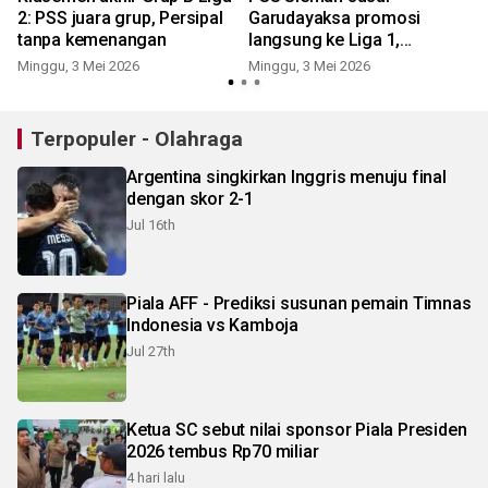
2: PSS juara grup, Persipal
Garudayaksa promosi
tanpa kemenangan
langsung ke Liga 1,
Persipura play off
Minggu, 3 Mei 2026
Minggu, 3 Mei 2026
Terpopuler - Olahraga
Argentina singkirkan Inggris menuju final
dengan skor 2-1
Jul 16th
Piala AFF - Prediksi susunan pemain Timnas
Indonesia vs Kamboja
Jul 27th
Ketua SC sebut nilai sponsor Piala Presiden
2026 tembus Rp70 miliar
4 hari lalu