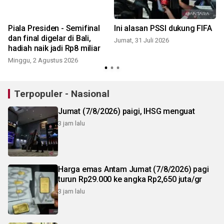
o
Piala Presiden - Semifinal
Ini alasan PSSI dukung FIFA
dan final digelar di Bali,
Jumat, 31 Juli 2026
hadiah naik jadi Rp8 miliar
Minggu, 2 Agustus 2026
J
Terpopuler - Nasional
Jumat (7/8/2026) paigi, IHSG menguat
3 jam lalu
Harga emas Antam Jumat (7/8/2026) pagi
turun Rp29.000 ke angka Rp2,650 juta/gr
3 jam lalu