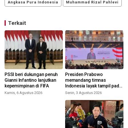
Angkasa Pura Indonesia
Muhammad Rizal Pahlevi
Terkait
PSSI beri dukungan penuh
Presiden Prabowo
Gianni Infantino lanjutkan
memandang timnas
kepemimpinan di FIFA
Indonesia layak tampil pada
Piala Dunia 2030
Kamis, 6 Agustus 2026
Senin, 3 Agustus 2026
S