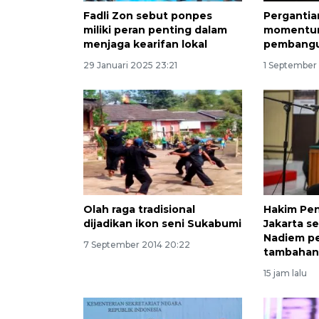
Fadli Zon sebut ponpes
Pergantia
miliki peran penting dalam
momentum
menjaga kearifan lokal
pembangu
29 Januari 2025 23:21
1 September
Olah raga tradisional
Hakim Pen
dijadikan ikon seni Sukabumi
Jakarta s
Nadiem pe
7 September 2014 20:22
tambaha
15 jam lalu