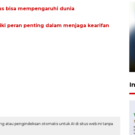
us bisa mempengaruhi dunia
iki peran penting dalam menjaga kearifan
Pelanggan Filaha Farm setia
sampai 8 tahan?
1 Juni 2026 05:47
I
g atau pengindeksan otomatis untuk AI di situs web ini tanpa