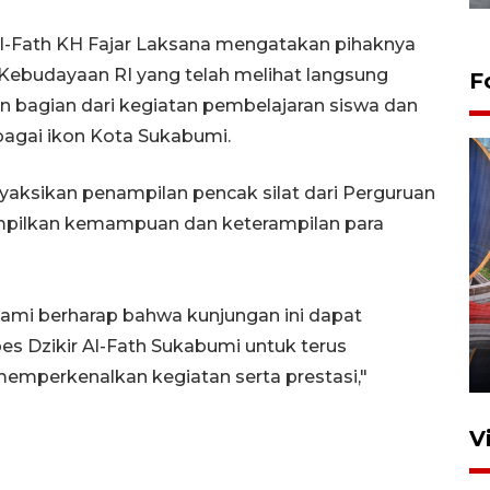
 Al-Fath KH Fajar Laksana mengatakan
pihaknya
 Kebudayaan RI yang telah melihat langsung
F
 bagian dari kegiatan pembelajaran siswa dan
bagai ikon Kota Sukabumi.
yaksikan penampilan pencak silat dari Perguruan
mpilkan kemampuan dan keterampilan para
Komisi V DPR tinjau
perlintasan sebidang di
ami berharap bahwa kunjungan ini dapat
Stasiun Bogor
es Dzikir Al-Fath Sukabumi untuk terus
12 Juni 2026 18:49
emperkenalkan kegiatan serta prestasi,"
V