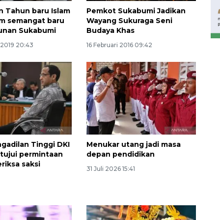
Waspadai penyakit saat
n Tahun baru Islam
Pemkot Sukabumi Jadikan
musim kemarau
 semangat baru
Wayang Sukuraga Seni
2026-08-05 12:00:00
nan Sukabumi
Budaya Khas
 2019 20:43
16 Februari 2016 09:42
gadilan Tinggi DKI
Menukar utang jadi masa
etujui permintaan
depan pendidikan
riksa saksi
31 Juli 2026 15:41
n