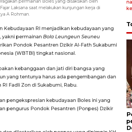
ragakan permainan Boles yang disaksikan oleh
ajar Laksana saat melakukan kunjungan kerja di
tya A Rohman.
T
an Kebudayaan RI menjadikan kebudayaan yang
t, yakni permainan
Bola Leungeun Seuneu
tarikan Pondok Pesantren Dzikir Al-Fath Sukabumi
esia (WBTBI) tingkat nasional.
akan kebanggaan dan jati diri bangsa yang
un yang tentunya harus ada pengembangan dan
RI Fadli Zon di Sukabumi, Rabu.
an pengekspresian kebudayaan Boles ini yang
i dan pengurus Pondok Pesantren (Ponpes) Dzikir
P
p
D