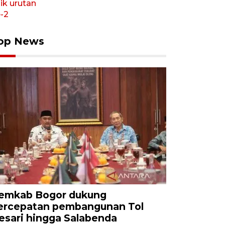
op News
emkab Bogor dukung
ercepatan pembangunan Tol
esari hingga Salabenda