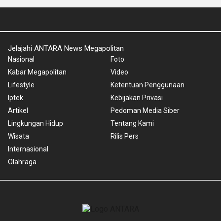
Jelajahi ANTARA News Megapolitan
Nasional
Foto
Kabar Megapolitan
Video
Lifestyle
Ketentuan Penggunaan
Iptek
Kebijakan Privasi
Artikel
Pedoman Media Siber
Lingkungan Hidup
Tentang Kami
Wisata
Rilis Pers
Internasional
Olahraga