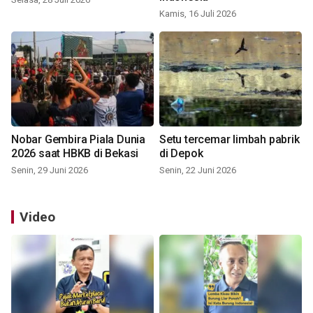
Kamis, 16 Juli 2026
Nobar Gembira Piala Dunia
Setu tercemar limbah pabrik
2026 saat HBKB di Bekasi
di Depok
Senin, 29 Juni 2026
Senin, 22 Juni 2026
Video