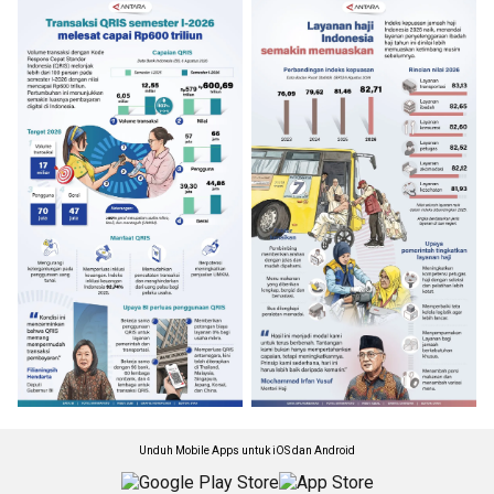
Unduh Mobile Apps untuk iOS dan Android