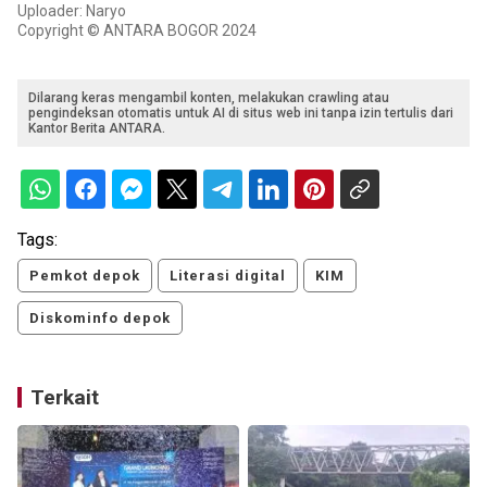
Uploader: Naryo
Copyright © ANTARA BOGOR 2024
Dilarang keras mengambil konten, melakukan crawling atau
pengindeksan otomatis untuk AI di situs web ini tanpa izin tertulis dari
Kantor Berita ANTARA.
Tags:
Pemkot depok
Literasi digital
KIM
Diskominfo depok
Terkait