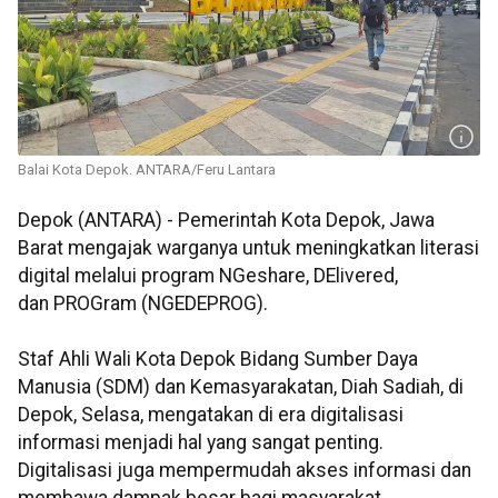
Balai Kota Depok. ANTARA/Feru Lantara
Depok (ANTARA) - Pemerintah Kota Depok, Jawa
Barat mengajak warganya untuk meningkatkan literasi
digital melalui program NGeshare, DElivered,
dan PROGram (NGEDEPROG).
Staf Ahli Wali Kota Depok Bidang Sumber Daya
Manusia (SDM) dan Kemasyarakatan, Diah Sadiah, di
Depok, Selasa, mengatakan di era digitalisasi
informasi menjadi hal yang sangat penting.
Digitalisasi juga mempermudah akses informasi dan