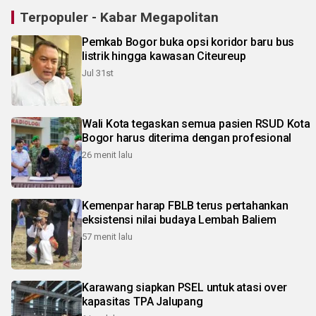
Terpopuler - Kabar Megapolitan
Pemkab Bogor buka opsi koridor baru bus
listrik hingga kawasan Citeureup
Jul 31st
Wali Kota tegaskan semua pasien RSUD Kota
Bogor harus diterima dengan profesional
26 menit lalu
Kemenpar harap FBLB terus pertahankan
eksistensi nilai budaya Lembah Baliem
57 menit lalu
Karawang siapkan PSEL untuk atasi over
kapasitas TPA Jalupang