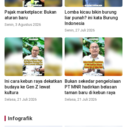
Pajak marketplace: Bukan
Lomba kicau bikin burung
aturan baru
liar punah? ini kata Burung
Indonesia
Senin, 3 Agustus 2026
Senin, 27 Juli 2026
Ini cara kebun raya dekatkan
Bukan sekedar pengelolaan
budaya ke Gen Z lewat
PT MNR hadirkan belasan
kultura
taman baru di kebun raya
Selasa, 21 Juli 2026
Selasa, 21 Juli 2026
Infografik