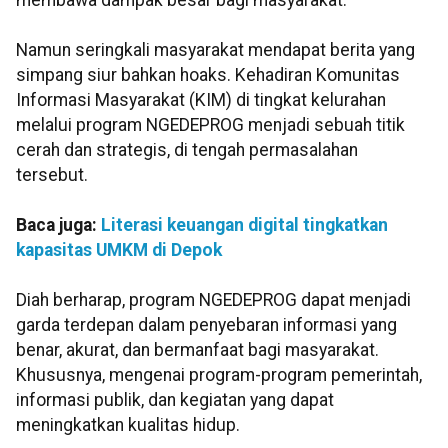
membawa dampak besar bagi masyarakat.
Namun seringkali masyarakat mendapat berita yang
simpang siur bahkan hoaks. Kehadiran Komunitas
Informasi Masyarakat (KIM) di tingkat kelurahan
melalui program NGEDEPROG menjadi sebuah titik
cerah dan strategis, di tengah permasalahan
tersebut.
Baca juga:
Literasi keuangan digital tingkatkan
kapasitas UMKM di Depok
Diah berharap, program NGEDEPROG dapat menjadi
garda terdepan dalam penyebaran informasi yang
benar, akurat, dan bermanfaat bagi masyarakat.
Khususnya, mengenai program-program pemerintah,
informasi publik, dan kegiatan yang dapat
meningkatkan kualitas hidup.