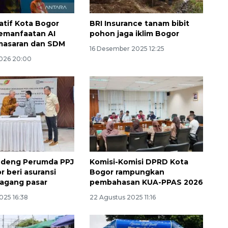
tif Kota Bogor
BRI Insurance tanam bibit
pemanfaatan AI
pohon jaga iklim Bogor
masaran dan SDM
16 Desember 2025 12:25
2026 20:00
ndeng Perumda PPJ
Komisi-Komisi DPRD Kota
r beri asuransi
Bogor rampungkan
agang pasar
pembahasan KUA-PPAS 2026
025 16:38
22 Agustus 2025 11:16
Ekspedisi Rupiah Berdaulat
2026 sambangi Papua