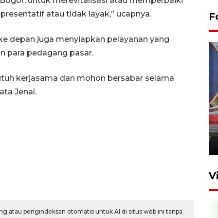
ogor, untuk merevitalisasi atau memperbaiki
resentatif atau tidak layak,” ucapnya.
F
ke depan juga menyiapkan pelayanan yang
an para pedagang pasar.
utuh kerjasama dan mohon bersabar selama
ta Jenal.
Komisi V DPR tinjau
perlintasan sebidang di
Stasiun Bogor
12 Juni 2026 18:49
V
g atau pengindeksan otomatis untuk AI di situs web ini tanpa