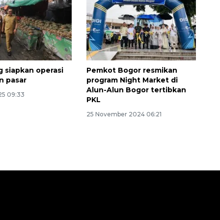
2026-08-06 13:15:00
 siapkan operasi
Pemkot Bogor resmikan
n pasar
program Night Market di
Alun-Alun Bogor tertibkan
25 09:33
PKL
25 November 2024 06:21