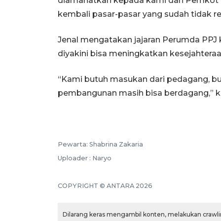
diamanatkan kepada kami dari Pemkot B
kembali pasar-pasar yang sudah tidak rep
Jenal mengatakan jajaran Perumda PPJ 
diyakini bisa meningkatkan kesejahtera
“Kami butuh masukan dari pedagang, b
pembangunan masih bisa berdagang,” ka
Pewarta: Shabrina Zakaria
Uploader : Naryo
COPYRIGHT © ANTARA 2026
Dilarang keras mengambil konten, melakukan crawlin