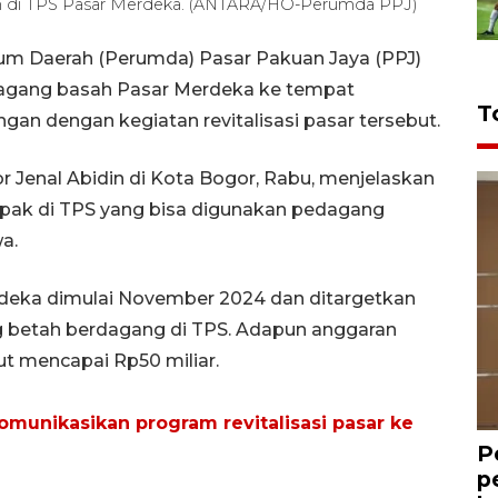
in di TPS Pasar Merdeka. (ANTARA/HO-Perumda PPJ)
m Daerah (Perumda) Pasar Pakuan Jaya (PPJ)
dagang basah Pasar Merdeka ke tempat
T
n dengan kegiatan revitalisasi pasar tersebut.
Jenal Abidin di Kota Bogor, Rabu, menjelaskan
pak di TPS yang bisa digunakan pedagang
a.
rdeka dimulai November 2024 dan ditargetkan
g betah berdagang di TPS. Adapun anggaran
ut mencapai Rp50 miliar.
munikasikan program revitalisasi pasar ke
P
p