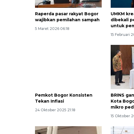
Raperda pasar rakyat Bogor
UMKM krea
wajibkan pemilahan sampah
dibekali 
untuk pe
5 Maret 2026 06:18
15 Februari 
Pemkot Bogor Konsisten
BRINS ga
Tekan Inflasi
Kota Bogo
mikro ped
24 Oktober 2025 21:18
15 Oktober 2