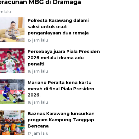
eracunan MBG di Dramaga
am lalu
Polresta Karawang dalami
saksi untuk usut
penganiayaan dua remaja
15 jam lalu
Persebaya juara Piala Presiden
2026 melalui drama adu
penalti
16 jam lalu
Mariano Peralta kena kartu
merah di final Piala Presiden
2026.
16 jam lalu
Baznas Karawang luncurkan
program Kampung Tanggap
Bencana
17 jam lalu