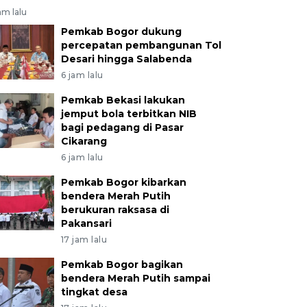
am lalu
Pemkab Bogor dukung
percepatan pembangunan Tol
Desari hingga Salabenda
6 jam lalu
Pemkab Bekasi lakukan
jemput bola terbitkan NIB
bagi pedagang di Pasar
Cikarang
6 jam lalu
Pemkab Bogor kibarkan
bendera Merah Putih
berukuran raksasa di
Pakansari
17 jam lalu
Pemkab Bogor bagikan
bendera Merah Putih sampai
tingkat desa