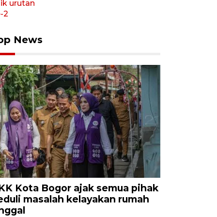
op News
KK Kota Bogor ajak semua pihak
eduli masalah kelayakan rumah
inggal