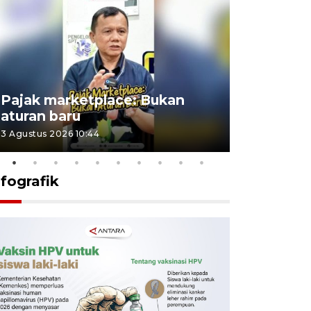
Lomba kic
Pajak marketplace: Bukan
punah? in
aturan baru
Indonesi
3 Agustus 2026 10:44
27 Juli 2026 1
nfografik