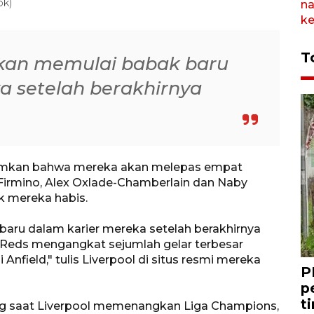
ok)
T
kan memulai babak baru
a setelah berakhirnya
umkan bahwa mereka akan melepas empat
Firmino, Alex Oxlade-Chamberlain dan Naby
ak mereka habis.
ru dalam karier mereka setelah berakhirnya
Reds mengangkat sejumlah gelar terbesar
nfield," tulis Liverpool di situs resmi mereka
P
p
t
ng saat Liverpool memenangkan Liga Champions,