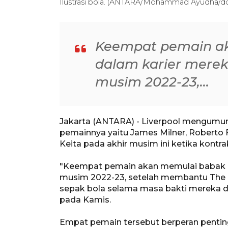
Ilustrasi bola. (ANTARA/Mohammad Ayudha/d
Keempat pemain a
dalam karier merek
musim 2022-23,...
Jakarta (ANTARA) - Liverpool mengum
pemainnya yaitu James Milner, Roberto 
Keita pada akhir musim ini ketika kontr
"Keempat pemain akan memulai babak ba
musim 2022-23, setelah membantu The 
sepak bola selama masa bakti mereka di A
pada Kamis.
Empat pemain tersebut berperan penti