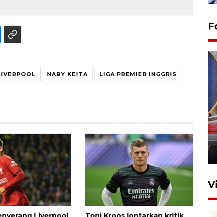
F
LIVERPOOL
NABY KEITA
LIGA PREMIER INGGRIS
Komisi V DPR tinjau
perlintasan sebidang di
Stasiun Bogor
12 Juni 2026 18:49
V
nyerang Liverpool
Toni Kroos lontarkan kritik