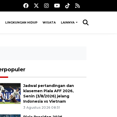
LINGKUNGAN HIDUP
WISATA
LAINNYA
erpopuler
Jadwal pertandingan dan
klasemen Piala AFF 2026,
Senin (3/8/2026) jelang
Indonesia vs Vietnam
3 Agustus 2026 08:51