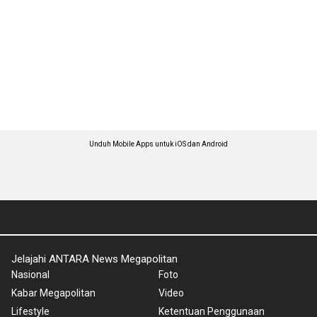
Unduh Mobile Apps untuk iOS dan Android
Jelajahi ANTARA News Megapolitan
Nasional
Foto
Kabar Megapolitan
Video
Lifestyle
Ketentuan Penggunaan