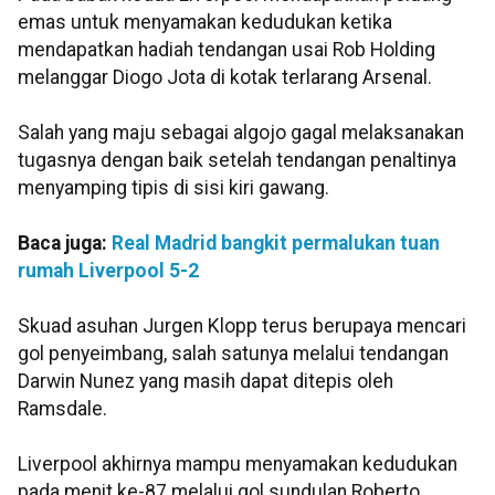
emas untuk menyamakan kedudukan ketika
mendapatkan hadiah tendangan usai Rob Holding
melanggar Diogo Jota di kotak terlarang Arsenal.
Salah yang maju sebagai algojo gagal melaksanakan
tugasnya dengan baik setelah tendangan penaltinya
menyamping tipis di sisi kiri gawang.
Baca juga:
Real Madrid bangkit permalukan tuan
rumah Liverpool 5-2
Skuad asuhan Jurgen Klopp terus berupaya mencari
gol penyeimbang, salah satunya melalui tendangan
Darwin Nunez yang masih dapat ditepis oleh
Ramsdale.
Liverpool akhirnya mampu menyamakan kedudukan
pada menit ke-87 melalui gol sundulan Roberto