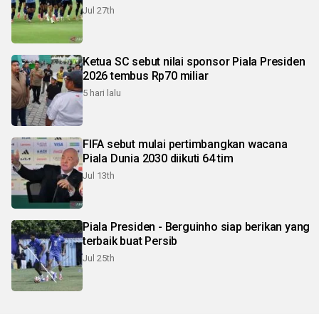
Jul 27th
Ketua SC sebut nilai sponsor Piala Presiden
2026 tembus Rp70 miliar
5 hari lalu
FIFA sebut mulai pertimbangkan wacana
Piala Dunia 2030 diikuti 64 tim
Jul 13th
Piala Presiden - Berguinho siap berikan yang
terbaik buat Persib
Jul 25th