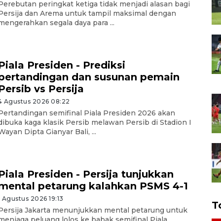
Perebutan peringkat ketiga tidak menjadi alasan bagi
Persija dan Arema untuk tampil maksimal dengan
mengerahkan segala daya para ...
Piala Presiden - Prediksi
pertandingan dan susunan pemain
Persib vs Persija
4 Agustus 2026 08:22
Pertandingan semifinal Piala Presiden 2026 akan
dibuka kaga klasik Persib melawan Persib di Stadion I
Wayan Dipta Gianyar Bali, ...
Piala Presiden - Persija tunjukkan
mental petarung kalahkan PSMS 4-1
1 Agustus 2026 19:13
T
Persija Jakarta menunjukkan mental petarung untuk
menjaga peluang lolos ke babak semifinal Piala