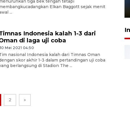
menurunkan tiga bek tengah tetapi
sampai 8 tahan?
membangkucadangkan Elkan Baggott sejak menit
1 Juni 2026 05:47
awal ...
I
Timnas Indonesia kalah 1-3 dari
Oman di laga uji coba
30 Mei 2021 04:50
Tim nasional Indonesia kalah dari Timnas Oman
dengan skor akhir 1-3 dalam pertandingan uji coba
yang berlangsung di Stadion The ...
2
»