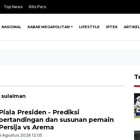
Top News
Rilis Pers
NASIONAL
KABAR MEGAPOLITAN
LIFESTYLE
IPTEK
ARTIKEL
T
n sulaiman
Piala Presiden - Prediksi
pertandingan dan susunan pemain
Persija vs Arema
6 Agustus 2026 12:05