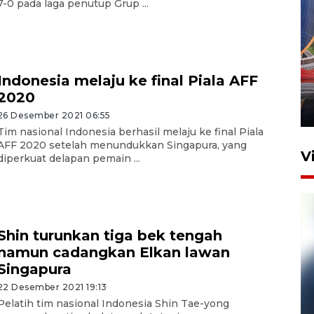
7-0 pada laga penutup Grup ...
Komisi V DPR tinjau
perlintasan sebidang di
Indonesia melaju ke final Piala AFF
Stasiun Bogor
2020
12 Juni 2026 18:49
26 Desember 2021 06:55
Tim nasional Indonesia berhasil melaju ke final Piala
AFF 2020 setelah menundukkan Singapura, yang
V
diperkuat delapan pemain ...
Shin turunkan tiga bek tengah
namun cadangkan Elkan lawan
Singapura
22 Desember 2021 19:13
Pelanggan Filaha Farm setia
Pelatih tim nasional Indonesia Shin Tae-yong