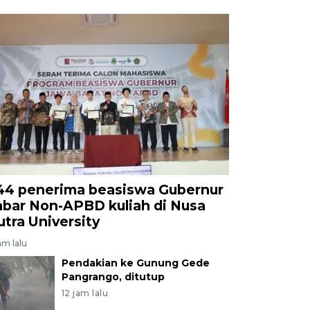
44 penerima beasiswa Gubernur
abar Non-APBD kuliah di Nusa
utra University
am lalu
Pendakian ke Gunung Gede
Pangrango, ditutup
12 jam lalu