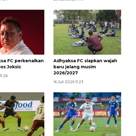
sa FC perkenalkan
Adhyaksa FC siapkan wajah
los Joksic
baru jelang musim
2026/2027
11:26
16 Juli 2026 11:23
160 ribu sambungan baru
jaringan gas 2026
2026-08-07 18:00:00