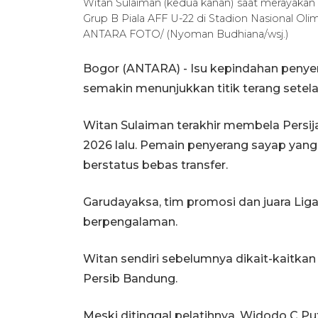
Witan Sulaiman (kedua kanan) saat merayakan
Grup B Piala AFF U-22 di Stadion Nasional Ol
ANTARA FOTO/ (Nyoman Budhiana/wsj.)
Bogor (ANTARA) - Isu kepindahan penye
semakin menunjukkan titik terang setel
Witan Sulaiman terakhir membela Persija
2026 lalu. Pemain penyerang sayap yang m
berstatus bebas transfer.
Garudayaksa, tim promosi dan juara Li
berpengalaman.
Witan sendiri sebelumnya dikait-kaitka
Persib Bandung.
Meski ditinggal pelatihnya, Widodo C P