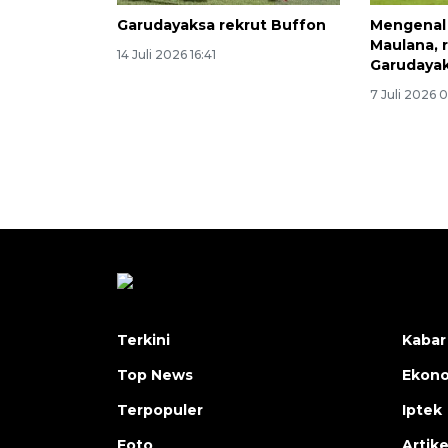
Garudayaksa rekrut Buffon
Mengenal 
Maulana, 
14 Juli 2026 16:41
Garudaya
7 Juli 2026 
Terkini
Kabar
Top News
Ekon
Terpopuler
Iptek
Foto
Artike