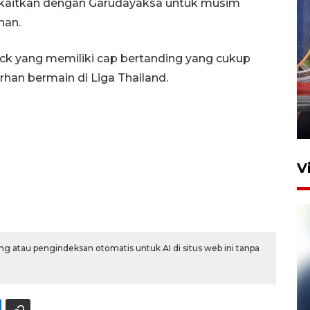
t-kaitkan dengan Garudayaksa untuk musim
han.
ck yang memiliki cap bertanding yang cukup
Komisi V DPR tinjau
han bermain di Liga Thailand.
perlintasan sebidang di
Stasiun Bogor
12 Juni 2026 18:49
V
g atau pengindeksan otomatis untuk AI di situs web ini tanpa