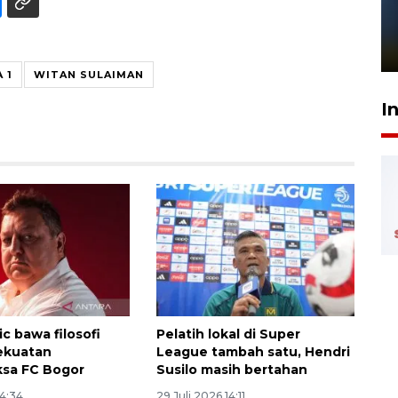
Pelanggan Filaha Farm setia
sampai 8 tahan?
1 Juni 2026 05:47
 1
WITAN SULAIMAN
I
ic bawa filosofi
Pelatih lokal di Super
ekuatan
League tambah satu, Hendri
ksa FC Bogor
Susilo masih bertahan
14:34
29 Juli 2026 14:11