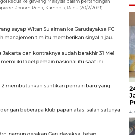
 gol kedua ke gawang Malaysia dalam pertandingan
impiade Phnom Penh, Kamboja, Rabu (20/2/2019).
rang sayap Witan Sulaiman ke Garudayaksa FC
ah manajemen tim itu memberikan sinyal hijau.
 Jakarta dan kontraknya sudah berakhir 31 Mei
emiliki label pemain nasional itu saat ini
ga 2 membutuhkan suntikan pemain baru yang
2
J
P
n dengan beberapa klub papan atas, salah satunya
4 j
utro, namun gerakan Garudayaksa tetap