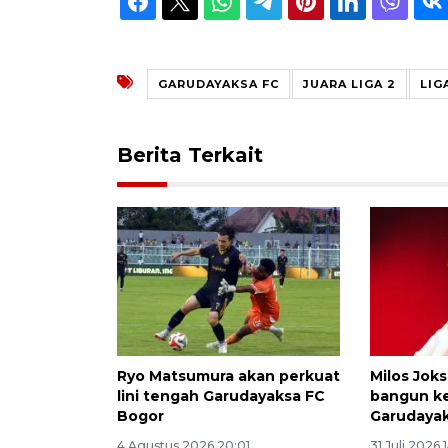
GARUDAYAKSA FC
JUARA LIGA 2
LIGA
Berita Terkait
Ryo Matsumura akan perkuat
Milos Joks
lini tengah Garudayaksa FC
bangun k
Bogor
Garudaya
4 Agustus 2026 20:01
31 Juli 2026 