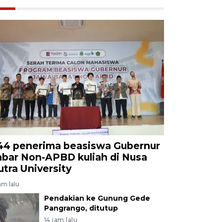
44 penerima beasiswa Gubernur
abar Non-APBD kuliah di Nusa
utra University
am lalu
Pendakian ke Gunung Gede
Pangrango, ditutup
14 jam lalu