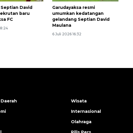
Septian David
Garudayaksa resmi
rekrutan baru
umumkan kedatangan
ksa FC
gelandang Septian David
Maulana
08:24
6 Juli 2026 16:32
 Daerah
Wisata
omi
Internasional
Olahraga
l
Rilis Pers