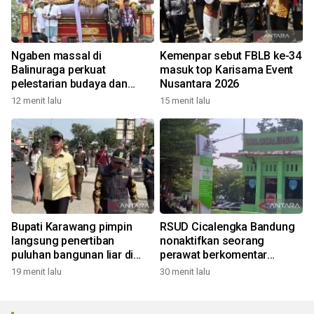
Ngaben massal di
Kemenpar sebut FBLB ke-34
Balinuraga perkuat
masuk top Karisama Event
pelestarian budaya dan
Nusantara 2026
ekonomi masyarakat
12 menit lalu
15 menit lalu
Bupati Karawang pimpin
RSUD Cicalengka Bandung
langsung penertiban
nonaktifkan seorang
puluhan bangunan liar di
perawat berkomentar
sepanjang akses tol
nirempati di medsos
19 menit lalu
30 menit lalu