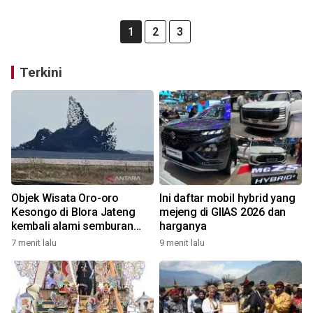
1
2
3
Terkini
Objek Wisata Oro-oro
Ini daftar mobil hybrid yang
Kesongo di Blora Jateng
mejeng di GIIAS 2026 dan
kembali alami semburan
harganya
lumpur
7 menit lalu
9 menit lalu