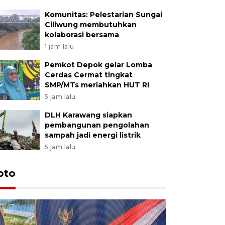
Komunitas: Pelestarian Sungai
Ciliwung membutuhkan
kolaborasi bersama
1 jam lalu
Pemkot Depok gelar Lomba
Cerdas Cermat tingkat
SMP/MTs meriahkan HUT RI
5 jam lalu
DLH Karawang siapkan
pembangunan pengolahan
sampah jadi energi listrik
5 jam lalu
oto