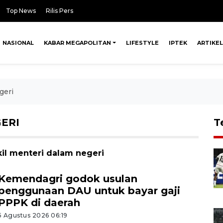
Top News
Rilis Pers
NASIONAL
KABAR MEGAPOLITAN
LIFESTYLE
IPTEK
ARTIKEL
geri
ERI
T
kil menteri dalam negeri
Kemendagri godok usulan
penggunaan DAU untuk bayar gaji
PPPK di daerah
5 Agustus 2026 06:19