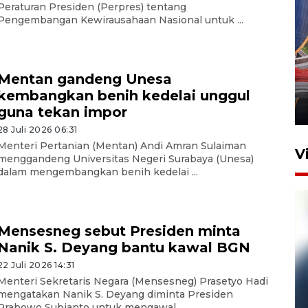
Peraturan Presiden (Perpres) tentang
Pengembangan Kewirausahaan Nasional untuk ...
Komisi V DPR tinjau
perlintasan sebidang di
Mentan gandeng Unesa
Stasiun Bogor
kembangkan benih kedelai unggul
12 Juni 2026 18:49
guna tekan impor
28 Juli 2026 06:31
Menteri Pertanian (Mentan) Andi Amran Sulaiman
V
menggandeng Universitas Negeri Surabaya (Unesa)
dalam mengembangkan benih kedelai ...
Mensesneg sebut Presiden minta
Nanik S. Deyang bantu kawal BGN
22 Juli 2026 14:31
Menteri Sekretaris Negara (Mensesneg) Prasetyo Hadi
mengatakan Nanik S. Deyang diminta Presiden
Pelanggan Filaha Farm setia
Prabowo Subianto untuk mengawal ...