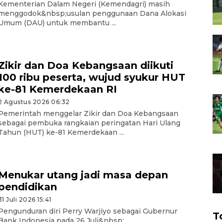
Kementerian Dalam Negeri (Kemendagri) masih
menggodok&nbsp;usulan penggunaan Dana Alokasi
Umum (DAU) untuk membantu ...
Zikir dan Doa Kebangsaan diikuti
100 ribu peserta, wujud syukur HUT
ke-81 Kemerdekaan RI
2 Agustus 2026 06:32
Pemerintah menggelar Zikir dan Doa Kebangsaan
sebagai pembuka rangkaian peringatan Hari Ulang
Tahun (HUT) ke-81 Kemerdekaan ...
Menukar utang jadi masa depan
pendidikan
31 Juli 2026 15:41
Pengunduran diri Perry Warjiyo sebagai Gubernur
T
Bank Indonesia pada 26 Juli&nbsp;