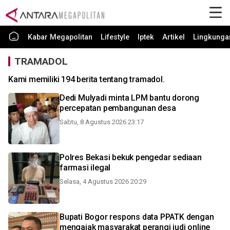
Kabar Megapolitan
Lifestyle
Iptek
Artikel
Lingkunga
TRAMADOL
Kami memiliki 194 berita tentang tramadol.
Dedi Mulyadi minta LPM bantu dorong
percepatan pembangunan desa
Sabtu, 8 Agustus 2026 23:17
Polres Bekasi bekuk pengedar sediaan
farmasi ilegal
Selasa, 4 Agustus 2026 20:29
Bupati Bogor respons data PPATK dengan
mengajak masyarakat perangi judi online