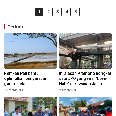
1
2
3
4
5
Terkini
Pemkab Pati bantu
Ini alasan Pramono bongkar
optimalkan penyerapan
satu JPO yang viral "Love-
garam petani
Hate" di kawasan Jalan
Rasuna Said
16 menit lalu
20 menit lalu