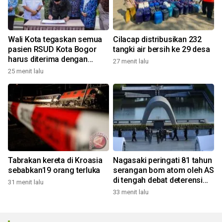
Wali Kota tegaskan semua
Cilacap distribusikan 232
pasien RSUD Kota Bogor
tangki air bersih ke 29 desa
harus diterima dengan
27 menit lalu
profesional
25 menit lalu
Tabrakan kereta di Kroasia
Nagasaki peringati 81 tahun
sebabkan19 orang terluka
serangan bom atom oleh AS
di tengah debat deterensi
31 menit lalu
nuklir
33 menit lalu