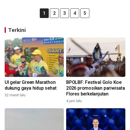
1
2
3
4
5
Terkini
UI gelar Green Marathon
BPOLBF: Festival Golo Koe
dukung gaya hidup sehat
2026 promosikan pariwisata
Flores berkelanjutan
32 menit lalu
4 jam lalu