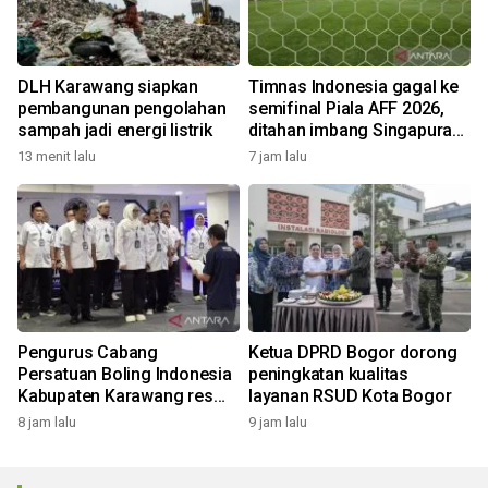
DLH Karawang siapkan
Timnas Indonesia gagal ke
pembangunan pengolahan
semifinal Piala AFF 2026,
sampah jadi energi listrik
ditahan imbang Singapura
1-1
13 menit lalu
7 jam lalu
Pengurus Cabang
Ketua DPRD Bogor dorong
Persatuan Boling Indonesia
peningkatan kualitas
Kabupaten Karawang resmi
layanan RSUD Kota Bogor
terbentuk
8 jam lalu
9 jam lalu