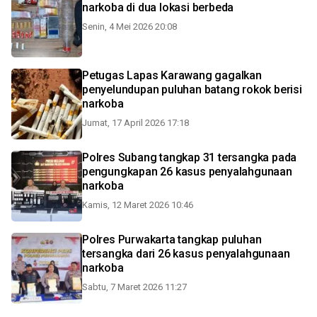
narkoba di dua lokasi berbeda
Senin, 4 Mei 2026 20:08
Petugas Lapas Karawang gagalkan
penyelundupan puluhan batang rokok berisi
narkoba
Jumat, 17 April 2026 17:18
Polres Subang tangkap 31 tersangka pada
pengungkapan 26 kasus penyalahgunaan
narkoba
Kamis, 12 Maret 2026 10:46
Polres Purwakarta tangkap puluhan
tersangka dari 26 kasus penyalahgunaan
narkoba
Sabtu, 7 Maret 2026 11:27