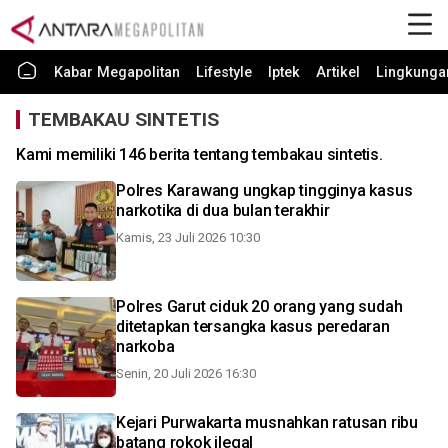
Kabar Megapolitan
Lifestyle
Iptek
Artikel
Lingkunga
TEMBAKAU SINTETIS
Kami memiliki 146 berita tentang tembakau sintetis.
Polres Karawang ungkap tingginya kasus
narkotika di dua bulan terakhir
Kamis, 23 Juli 2026 10:30
Polres Garut ciduk 20 orang yang sudah
ditetapkan tersangka kasus peredaran
narkoba
Senin, 20 Juli 2026 16:30
Kejari Purwakarta musnahkan ratusan ribu
batang rokok ilegal