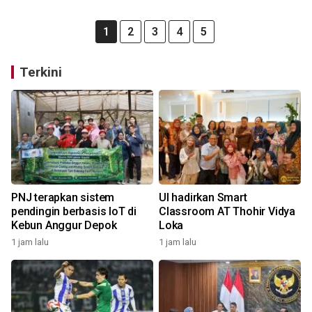
1
2
3
4
5
Terkini
PNJ terapkan sistem
UI hadirkan Smart
pendingin berbasis IoT di
Classroom AT Thohir Vidya
Kebun Anggur Depok
Loka
1 jam lalu
1 jam lalu