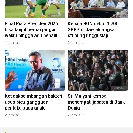
Final Piala Presiden 2026
Kepala BGN sebut 1.700
bisa lanjut perpanjangan
SPPG di daerah angka
waktu hingga adu penalti
stunting tinggi siap
beroperasi
1 jam lalu
2 jam lalu
Ketidakseimbangan bakteri
Sri Mulyani kembali
usus picu gangguan
menempati jabatan di Bank
perilaku pada anak
Dunia
2 jam lalu
2 jam lalu