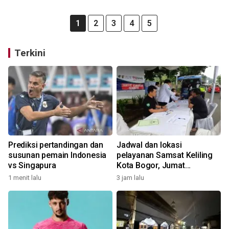
1
2
3
4
5
Terkini
Prediksi pertandingan dan
Jadwal dan lokasi
susunan pemain Indonesia
pelayanan Samsat Keliling
vs Singapura
Kota Bogor, Jumat
(7/8/2026)
1 menit lalu
3 jam lalu