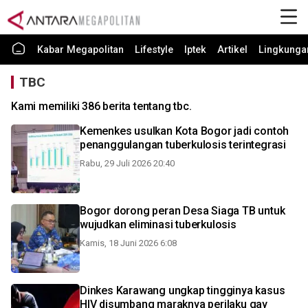
Kabar Megapolitan
Lifestyle
Iptek
Artikel
Lingkunga
TBC
Kami memiliki 386 berita tentang tbc.
Kemenkes usulkan Kota Bogor jadi contoh
penanggulangan tuberkulosis terintegrasi
Rabu, 29 Juli 2026 20:40
Bogor dorong peran Desa Siaga TB untuk
wujudkan eliminasi tuberkulosis
Kamis, 18 Juni 2026 6:08
Dinkes Karawang ungkap tingginya kasus
HIV disumbang maraknya perilaku gay