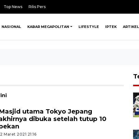
Top News
Rilis Pers
NASIONAL
KABAR MEGAPOLITAN
LIFESTYLE
IPTEK
ARTIKEL
T
ini
Masjid utama Tokyo Jepang
akhirnya dibuka setelah tutup 10
pekan
12 Maret 2021 21:16