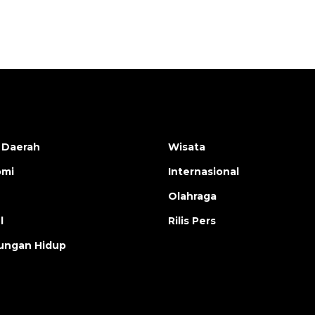
2026-08-05 12:00:00
 Daerah
Wisata
omi
Internasional
Olahraga
l
Rilis Pers
ungan Hidup