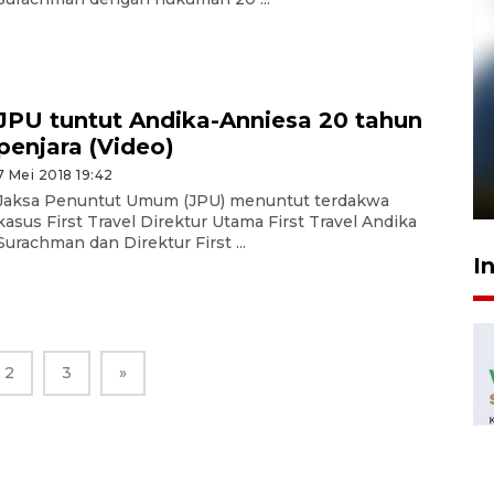
JPU tuntut Andika-Anniesa 20 tahun
Pelanggan Filaha Farm setia
penjara (Video)
sampai 8 tahan?
7 Mei 2018 19:42
1 Juni 2026 05:47
Jaksa Penuntut Umum (JPU) menuntut terdakwa
kasus First Travel Direktur Utama First Travel Andika
Surachman dan Direktur First ...
I
2
3
»