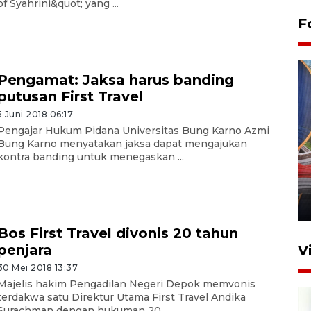
of Syahrini&quot; yang ...
F
Pengamat: Jaksa harus banding
putusan First Travel
5 Juni 2018 06:17
Pengajar Hukum Pidana Universitas Bung Karno Azmi
Bung Karno menyatakan jaksa dapat mengajukan
Komisi V DPR tinjau
kontra banding untuk menegaskan ...
perlintasan sebidang di
Stasiun Bogor
12 Juni 2026 18:49
Bos First Travel divonis 20 tahun
penjara
V
30 Mei 2018 13:37
Majelis hakim Pengadilan Negeri Depok memvonis
terdakwa satu Direktur Utama First Travel Andika
Surachman dengan hukuman 20 ...