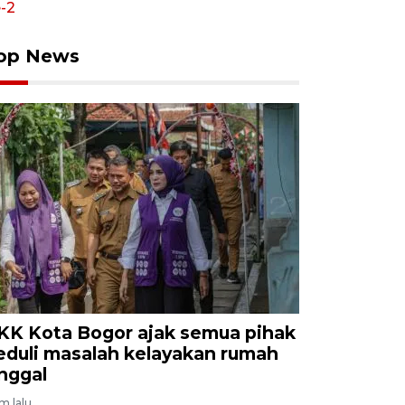
op News
KK Kota Bogor ajak semua pihak
eduli masalah kelayakan rumah
inggal
am lalu