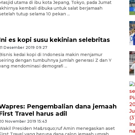
Masjid utama di ibu kota Jepang, Tokyo, pada Jumat
akhirnya kembali dibuka untuk salat berjamaah
setelah tutup selama 10 pekan ...
Ini es kopi susu kekinian selebritas
21 Desember 2019 09:27
Bisnis kedai kopi di Indonesia makin menjamur
seiring dengan tumbuhnya jumlah generasi Z dan Y
yang mendominasi demografi ...
Wapres: Pengembalian dana jemaah
First Travel harus adil
20 November 2019 15:43
Wakil Presiden Ma&rsquo;ruf Amin menegaskan aset
First Travel yang berupa dana calon jemaah umrah