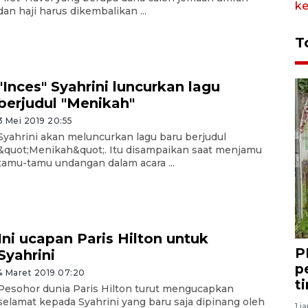
dan haji harus dikembalikan ...
T
"Inces" Syahrini luncurkan lagu
berjudul "Menikah"
3 Mei 2019 20:55
Syahrini akan meluncurkan lagu baru berjudul
&quot;Menikah&quot;. Itu disampaikan saat menjamu
tamu-tamu undangan dalam acara ...
Ini ucapan Paris Hilton untuk
P
Syahrini
p
4 Maret 2019 07:20
t
Pesohor dunia Paris Hilton turut mengucapkan
selamat kepada Syahrini yang baru saja dipinang oleh
1 j