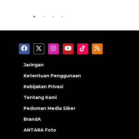
2026-08-06 06:30:00
2026-08-05 18
Jaringan
Ketentuan Penggunaan
Kebijakan Privasi
Tentang Kami
Pedoman Media Siber
BrandA
ANTARA Foto