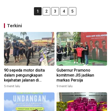
1
2
3
4
5
Terkini
90 sepeda motor disita
Gubernur Pramono
dalam pengungkapan
komitmen JIS jadikan
kejahatan jalanan di
markas Persija
Bandung
5 menit lalu
9 menit lalu