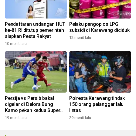
Pendaftaran undangan HUT
Pelaku pengoplos LPG
ke-81 RI ditutup pemerintah
subsidi di Karawang diciduk
siapkan Pesta Rakyat
12 menit lalu
10 menit lalu
Persija vs Persib bakal
Polresta Karawang tindak
digelar di Delora Bung
150 orang pelanggar lalu
Karno pekan kedua Super
lintas
League
19 menit lalu
29 menit lalu