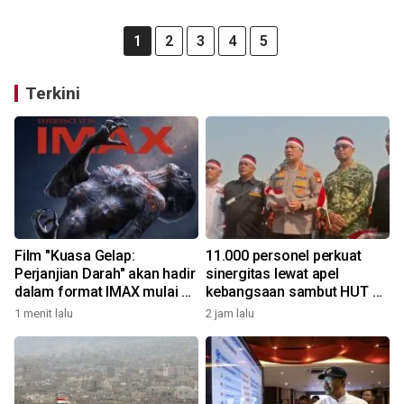
1
2
3
4
5
Terkini
Film "Kuasa Gelap:
11.000 personel perkuat
Perjanjian Darah" akan hadir
sinergitas lewat apel
dalam format IMAX mulai 8
kebangsaan sambut HUT RI
Oktober
di kawasan Monas
1 menit lalu
2 jam lalu