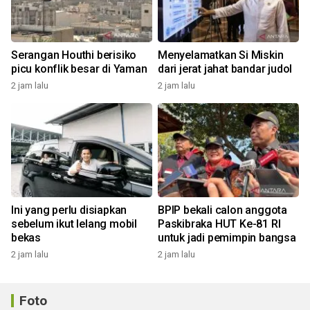
Serangan Houthi berisiko
Menyelamatkan Si Miskin
picu konflik besar di Yaman
dari jerat jahat bandar judol
2 jam lalu
2 jam lalu
Ini yang perlu disiapkan
BPIP bekali calon anggota
sebelum ikut lelang mobil
Paskibraka HUT Ke-81 RI
bekas
untuk jadi pemimpin bangsa
2 jam lalu
2 jam lalu
Foto