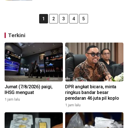
1
2
3
4
5
Terkini
Jumat (7/8/2026) paigi,
DPR angkat bicara, minta
IHSG menguat
ringkus bandar besar
peredaran 46 juta pil koplo
1 jam lalu
1 jam lalu