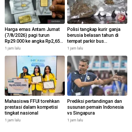
Harga emas Antam Jumat
Polisi tangkap kurir ganja
(7/8/2026) pagi turun
berusia belasan tahun di
Rp29.000 ke angka Rp2,650
tempat parkir bus
juta/gr
Tangerang
1 jam lalu
1 jam lalu
Mahasiswa FFUI torehkan
Prediksi pertandingan dan
prestasi dalam kompetisi
susunan pemain Indonesia
tingkat nasional
vs Singapura
1 jam lalu
1 jam lalu