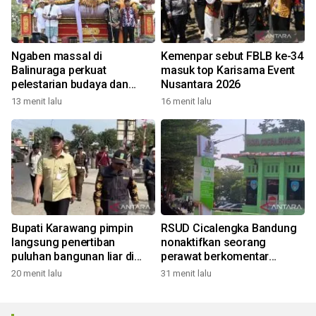
Ngaben massal di
Kemenpar sebut FBLB ke-34
Balinuraga perkuat
masuk top Karisama Event
pelestarian budaya dan
Nusantara 2026
ekonomi masyarakat
13 menit lalu
16 menit lalu
Bupati Karawang pimpin
RSUD Cicalengka Bandung
langsung penertiban
nonaktifkan seorang
puluhan bangunan liar di
perawat berkomentar
sepanjang akses tol
nirempati di medsos
20 menit lalu
31 menit lalu