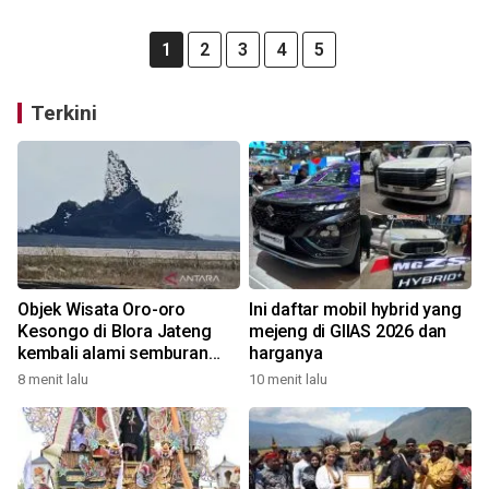
1
2
3
4
5
Terkini
Objek Wisata Oro-oro
Ini daftar mobil hybrid yang
Kesongo di Blora Jateng
mejeng di GIIAS 2026 dan
kembali alami semburan
harganya
lumpur
8 menit lalu
10 menit lalu