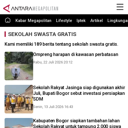
Kabar Megapolitan
Lifestyle
Iptek
Artikel
Lingkunga
SEKOLAH SWASTA GRATIS
Kami memiliki 189 berita tentang sekolah swasta gratis.
Ompreng harapan di kawasan perbatasan
Rabu, 22 Juli 2026 20:12
Sekolah Rakyat Jasinga siap digunakan akhir
Juli, Bupati Bogor sebut investasi persiapkan
SDM
Senin, 13 Juli 2026 16:43
Kabupaten Bogor siapkan tambahan lahan
Sekolah Rakyat untuk tampung 2.000 siswa