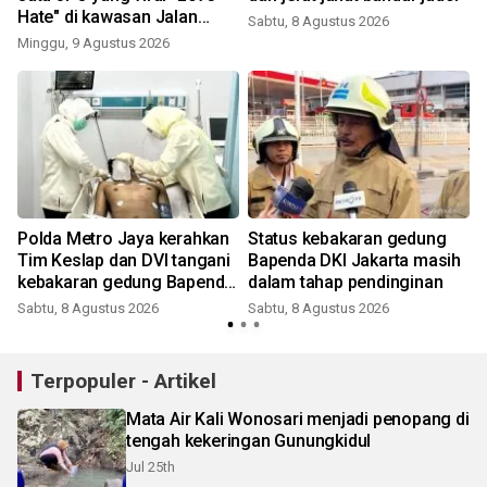
Hate" di kawasan Jalan
Sabtu, 8 Agustus 2026
Rasuna Said
Minggu, 9 Agustus 2026
Polda Metro Jaya kerahkan
Status kebakaran gedung
i
Tim Keslap dan DVI tangani
Bapenda DKI Jakarta masih
kebakaran gedung Bapenda
dalam tahap pendinginan
DKI
Sabtu, 8 Agustus 2026
Sabtu, 8 Agustus 2026
Terpopuler - Artikel
Mata Air Kali Wonosari menjadi penopang di
tengah kekeringan Gunungkidul
Jul 25th