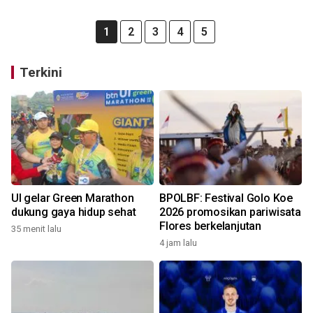
1
2
3
4
5
Terkini
UI gelar Green Marathon
BPOLBF: Festival Golo Koe
dukung gaya hidup sehat
2026 promosikan pariwisata
Flores berkelanjutan
35 menit lalu
4 jam lalu