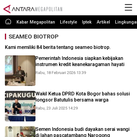
Kabar Megapolitan
Lifestyle
Iptek
Artikel
Lingkunga
SEAMEO BIOTROP
Kami memiliki 84 berita tentang seameo biotrop.
Pemerintah Indonesia siapkan kebijakan
instrumen kredit keanekaragaman hayati
Rabu, 18 Februari 2026 13:39
Wakil Ketua DPRD Kota Bogor bahas solusi
longsor Batutulis bersama warga
Rabu, 23 Juli 2025 14:29
Semen Indonesia budi dayakan serai wangi
di lahan pascatambang Narogong