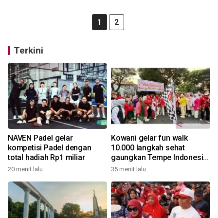
1
2
Terkini
NAVEN Padel gelar
Kowani gelar fun walk
kompetisi Padel dengan
10.000 langkah sehat
total hadiah Rp1 miliar
gaungkan Tempe Indonesia
Goes to UNESCO
20 menit lalu
35 menit lalu