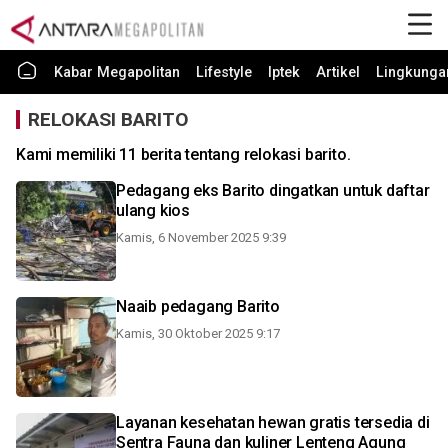
Kabar Megapolitan
Lifestyle
Iptek
Artikel
Lingkunga
RELOKASI BARITO
Kami memiliki 11 berita tentang relokasi barito.
Pedagang eks Barito dingatkan untuk daftar
ulang kios
Kamis, 6 November 2025 9:39
Naaib pedagang Barito
Kamis, 30 Oktober 2025 9:17
Layanan kesehatan hewan gratis tersedia di
Sentra Fauna dan kuliner Lenteng Agung