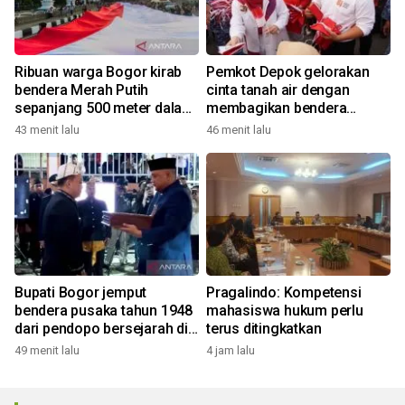
Ribuan warga Bogor kirab
Pemkot Depok gelorakan
bendera Merah Putih
cinta tanah air dengan
sepanjang 500 meter dalam
membagikan bendera
rangkaian FMP ke-11
merah putih
43 menit lalu
46 menit lalu
Bupati Bogor jemput
Pragalindo: Kompetensi
bendera pusaka tahun 1948
mahasiswa hukum perlu
dari pendopo bersejarah di
terus ditingkatkan
Desa Malasari
49 menit lalu
4 jam lalu