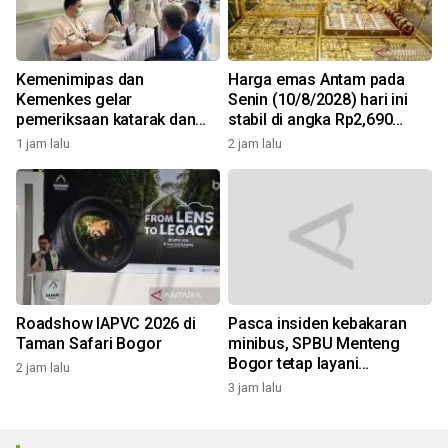
Kemenimipas dan
Harga emas Antam pada
Kemenkes gelar
Senin (10/8/2028) hari ini
pemeriksaan katarak dan
stabil di angka Rp2,690
CKG sambut HUT RI
juta/gr
1 jam lalu
2 jam lalu
Roadshow IAPVC 2026 di
Pasca insiden kebakaran
Taman Safari Bogor
minibus, SPBU Menteng
Bogor tetap layani
2 jam lalu
pengisian solar
3 jam lalu